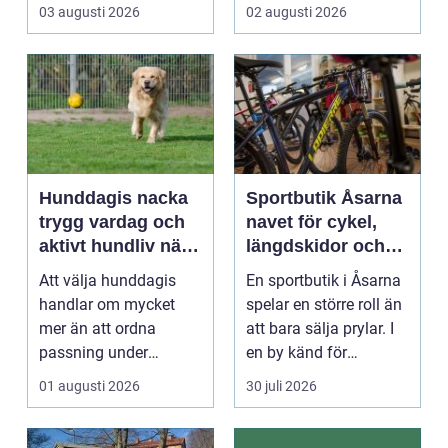
R&aum...
riktigt. Gen...
03 augusti 2026
02 augusti 2026
Hunddagis nacka
Sportbutik Åsarna
trygg vardag och
navet för cykel,
aktivt hundliv nära
längdskidor och
stan
löpning i södra
Att välja hunddagis
En sportbutik i Åsarna
jämtland
handlar om mycket
spelar en större roll än
mer än att ordna
att bara sälja prylar. I
passning under
en by känd för
arbetsdagen. För
längdskidåkn...
01 augusti 2026
30 juli 2026
många hundäga...