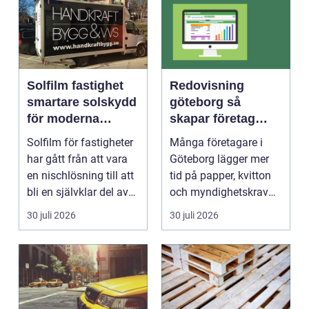
Solfilm fastighet
Redovisning
smartare solskydd
göteborg så
för moderna
skapar företag
byggnader
bättre kontroll och
Solfilm för fastigheter
Många företagare i
mer tid
har gått från att vara
Göteborg lägger mer
en nischlösning till att
tid på papper, kvitton
bli en självklar del av
och myndighetskrav
mode...
än på kunder och ut...
30 juli 2026
30 juli 2026