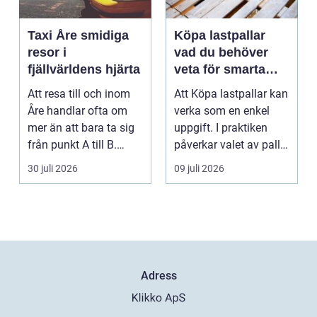
Taxi Åre smidiga
Köpa lastpallar
resor i
vad du behöver
fjällvärldens hjärta
veta för smarta
och hållbara val
Att resa till och inom
Att Köpa lastpallar kan
Åre handlar ofta om
verka som en enkel
mer än att bara ta sig
uppgift. I praktiken
från punkt A till B.
påverkar valet av pall
Vädret skifta...
hela flödet ...
30 juli 2026
09 juli 2026
Adress