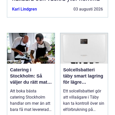
Karl Lindgren
03 augusti 2026
Catering i
Solcellsbatteri
Stockholm: Så
täby smart lagring
väljer du rätt mat
för lägre
till ditt evenemang
elkostnader året
Att boka bästa
Ett solcellsbatteri gör
runt
catering Stockholm
att villaägare i Täby
handlar om mer än att
kan ta kontroll över sin
bara få mat levererad.
elförbrukning på