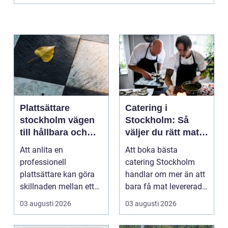
Plattsättare
Catering i
stockholm vägen
Stockholm: Så
till hållbara och
väljer du rätt mat
vackra ytor
till ditt evenemang
Att anlita en
Att boka bästa
hemma
professionell
catering Stockholm
plattsättare kan göra
handlar om mer än att
skillnaden mellan ett
bara få mat levererad.
rum som bara fungerar
R&aum...
03 augusti 2026
03 augusti 2026
och et...