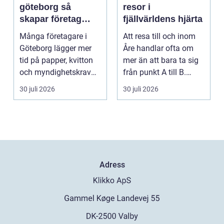
göteborg så
resor i
skapar företag
fjällvärldens hjärta
bättre kontroll och
Många företagare i
Att resa till och inom
mer tid
Göteborg lägger mer
Åre handlar ofta om
tid på papper, kvitton
mer än att bara ta sig
och myndighetskrav
från punkt A till B.
än på kunder och ut...
Vädret skifta...
30 juli 2026
30 juli 2026
Adress