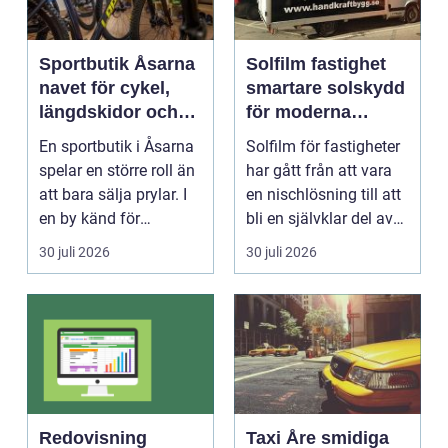
Sportbutik Åsarna
Solfilm fastighet
navet för cykel,
smartare solskydd
längdskidor och
för moderna
löpning i södra
byggnader
En sportbutik i Åsarna
Solfilm för fastigheter
jämtland
spelar en större roll än
har gått från att vara
att bara sälja prylar. I
en nischlösning till att
en by känd för
bli en självklar del av
längdskidåkn...
mode...
30 juli 2026
30 juli 2026
Redovisning
Taxi Åre smidiga