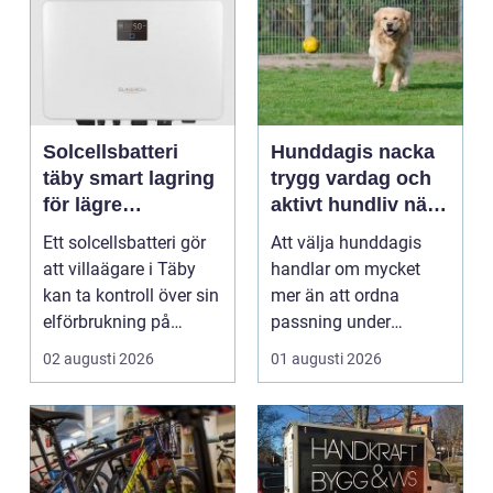
Solcellsbatteri
Hunddagis nacka
täby smart lagring
trygg vardag och
för lägre
aktivt hundliv nära
elkostnader året
stan
Ett solcellsbatteri gör
Att välja hunddagis
runt
att villaägare i Täby
handlar om mycket
kan ta kontroll över sin
mer än att ordna
elförbrukning på
passning under
riktigt. Gen...
arbetsdagen. För
02 augusti 2026
01 augusti 2026
många hundäga...