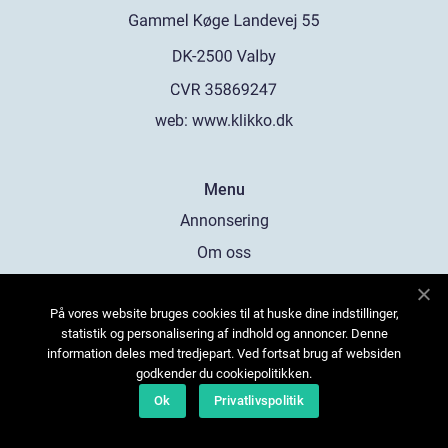
web:
www.klikko.dk
Menu
Annonsering
Om oss
Cookies
På vores website bruges cookies til at huske dine indstillinger,
Kontakta oss
statistik og personalisering af indhold og annoncer. Denne
Sitemap
information deles med tredjepart. Ved fortsat brug af websiden
godkender du cookiepolitikken.
Ok
Privatlivspolitik