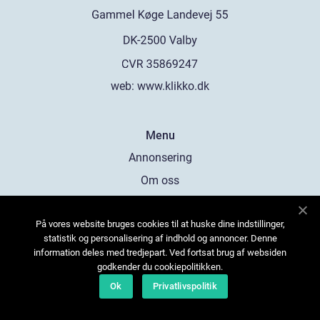
web:
www.klikko.dk
Menu
Annonsering
Om oss
Cookies
På vores website bruges cookies til at huske dine indstillinger,
Kontakta oss
statistik og personalisering af indhold og annoncer. Denne
Sitemap
information deles med tredjepart. Ved fortsat brug af websiden
godkender du cookiepolitikken.
Ok
Privatlivspolitik