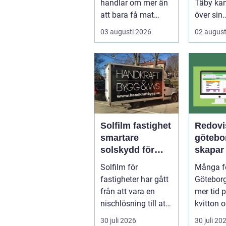
handlar om mer än
Täby kan
att bara få mat
över sin
levererad. R&aum...
elförbru
03 augusti 2026
02 august
riktigt. G
Solfilm fastighet
Redovi
smartare
göteborg
solskydd för
skapar 
moderna
bättre 
Solfilm för
Många fö
byggnader
och mer
fastigheter har gått
Göteborg
från att vara en
mer tid 
nischlösning till att
kvitton 
bli en självklar del
myndigh
30 juli 2026
30 juli 20