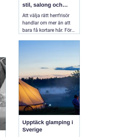
stil, salong och
upplevelse
Att välja rätt herrfrisör
handlar om mer än att
bara få kortare hår. För
många män i Linköping
är frisörbesöket ett
tillfälle att landa, få
professionell rådgivning
och gå därifrån med en
stil som verkligen känns
rätt.
04 augusti 2026
Upptäck glamping i
Sverige