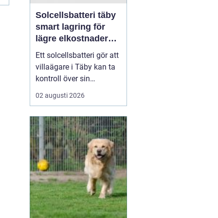
Solcellsbatteri täby
smart lagring för
lägre elkostnader
året runt
Ett solcellsbatteri gör att
villaägare i Täby kan ta
kontroll över sin
elförbrukning på riktigt.
02 augusti 2026
Genom att lagra billig
eller egenproducerad el
och använda den när
elpriserna stiger, går det
att sänka kostnaderna,
kapa effekttoppar och
bli mindre kän...