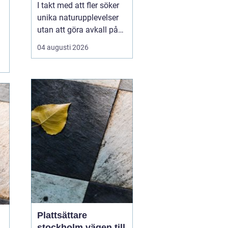
I takt med att fler söker
unika naturupplevelser
utan att göra avkall på
bekvämlighet, har
04 augusti 2026
glamping Sverige blivit
alltmer populärt.
Kombinationen av
glamour och camping
erbjuder resenärer lyxiga
tält mitt i nature...
Plattsättare
stockholm vägen till