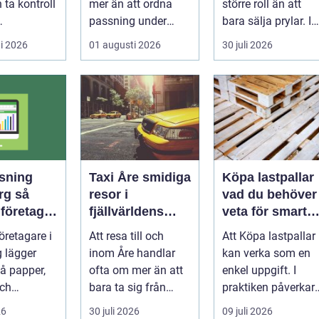
 ta kontroll
mer än att ordna
större roll än att
passning under
bara sälja prylar. I
kning på
arbetsdagen. För
en by känd för
i 2026
01 augusti 2026
30 juli 2026
en...
många hundäga...
längdskidåkn...
sning
Taxi Åre smidiga
Köpa lastpallar
 så
resor i
vad du behöver
företag
fjällvärldens
veta för smarta
kontroll
hjärta
och hållbara val
retagare i
Att resa till och
Att Köpa lastpallar
 tid
 lägger
inom Åre handlar
kan verka som en
på papper,
ofta om mer än att
enkel uppgift. I
och
bara ta sig från
praktiken påverkar
etskrav än
punkt A till B. Vädret
valet av pall hela
26
30 juli 2026
09 juli 2026