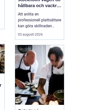
hållbara och vackra
ytor hemma
Att anlita en
professionell plattsättare
kan göra skillnaden
mellan ett rum som bara
03 augusti 2026
fungerar och ett rum
som verkligen håller över
tid både praktiskt och
visuellt. När någon söker
efter
P...
h