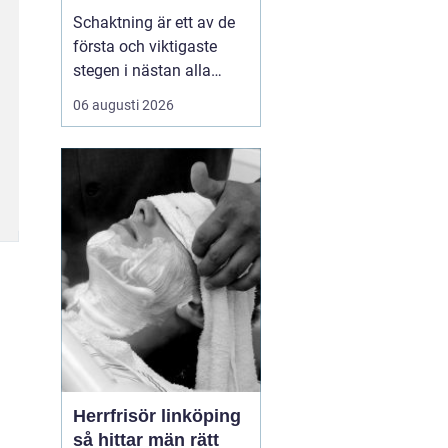
Schaktning är ett av de
första och viktigaste
stegen i nästan alla
bygg- och
06 augusti 2026
anläggningsprojekt. När
hus, vägar,
industribyggnader eller
infrastruktur ska byggas
börjar arbetet i marken.
Schakten avgör hur
stabil konstruktionen blir,
hur lång livslän...
Herrfrisör linköping
så hittar män rätt