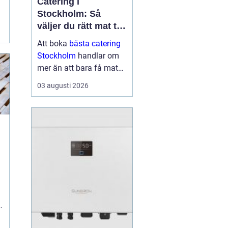
Catering i
Stockholm: Så
väljer du rätt mat till
ditt evenemang
Att boka
bästa catering
Stockholm
handlar om
mer än att bara få mat
levererad. Rätt meny,
03 augusti 2026
upplägg och service kan
avgöra om kvä...