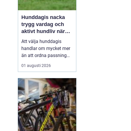
Hunddagis nacka
trygg vardag och
aktivt hundliv nära
stan
Att välja hunddagis
handlar om mycket mer
än att ordna passning
under arbetsdagen. För
01 augusti 2026
många hundägare i
Nacka är dagisplatsen
avgörande för att
vardagen ska fungera
och för att hunden ska
få ett rikt och välmående
liv. Ett bra hunddagis
kombinerar t...