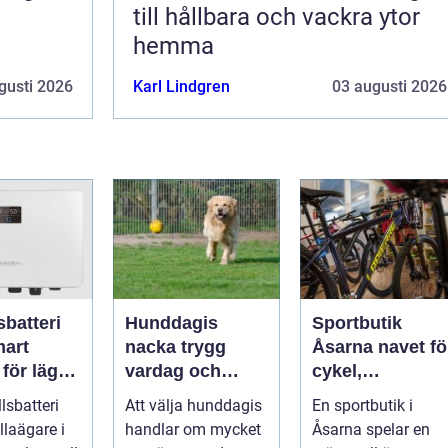
till hållbara och vackra ytor
hemma
gusti 2026
Karl Lindgren
03 augusti 2026
sbatteri
Hunddagis
Sportbutik
nacka trygg
Åsarna navet för
 för lägre
vardag och
cykel,
ader året
aktivt hundliv
längdskidor oc
llsbatteri
Att välja hunddagis
En sportbutik i
nära stan
löpning i södra
illaägare i
handlar om mycket
Åsarna spelar en
jämtland