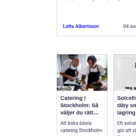
Lotta Albertsson
04 au
Catering i
Solcell
Stockholm: Så
täby smart
väljer du rätt
lagring
mat till ditt
elkostn
Att boka bästa
Ett solce
evenemang
runt
catering Stockholm
gör att v