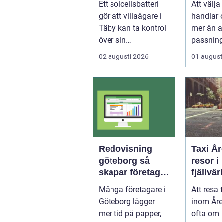
Ett solcellsbatteri
Att välj
runt
nära s
gör att villaägare i
handlar
Täby kan ta kontroll
mer än a
över sin
passnin
elförbrukning på
arbetsda
02 augusti 2026
01 august
riktigt. Gen...
många h
Redovisning
Taxi Åre smid
göteborg så
resor i
skapar företag
fjällvä
bättre kontroll
hjärta
Många företagare i
Att resa t
och mer tid
Göteborg lägger
inom Åre
mer tid på papper,
ofta om 