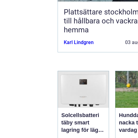
Plattsättare stockholm väg
till hållbara och vackra
hemma
Karl Lindgren
03 au
Solcellsbatteri
Hundda
täby smart
nacka trygg
lagring för lägre
vardag
elkostnader året
aktivt 