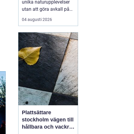
unika naturupplevelser
utan att göra avkall på
bekvämlighet, har
04 augusti 2026
glamping Sverige blivit
alltmer populärt.
Kombinationen av
glamour och camping
erbjuder resenärer lyxiga
tält mitt i nature...
Plattsättare
stockholm vägen till
hållbara och vackra