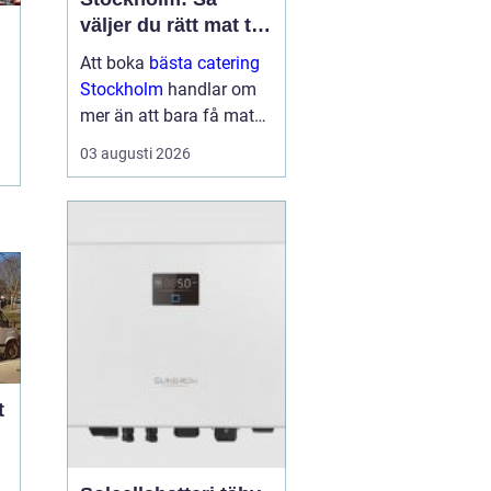
väljer du rätt mat till
ditt evenemang
Att boka
bästa catering
Stockholm
handlar om
mer än att bara få mat
levererad. Rätt meny,
03 augusti 2026
upplägg och service kan
avgöra om kvä...
t