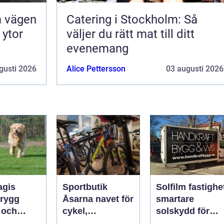
en
Catering i Stockholm: Så
 ytor
väljer du rätt mat till ditt
evenemang
gusti 2026
Alice Pettersson
03 augusti 2026
gis
Sportbutik
Solfilm fastighe
Åsarna navet för
smartare
 och
cykel,
solskydd för
hundliv
längdskidor och
moderna