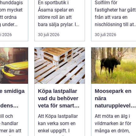
a hunddagis
En sportbutik i
Solfilm för
tan
löpning i södra
byggnader
 om mycket
Åsarna spelar en
fastigheter har gått
jämtland
tt ordna
större roll än att
från att vara en
g under
bara sälja prylar. I
nischlösning till att
gen. För
en by känd för
bli en självklar del
i 2026
30 juli 2026
30 juli 2026
undäga...
längdskidåkn...
av mode...
iga
Köpa lastpallar
Moosepark en
vad du behöver
nära
rldens
veta för smarta
naturupplevels
och hållbara val
i hjärtat av
ill och
Att Köpa lastpallar
Att möta en älg i
småland
 handlar
kan verka som en
vildmarken är för
mer än att
enkel uppgift. I
många en dröm,