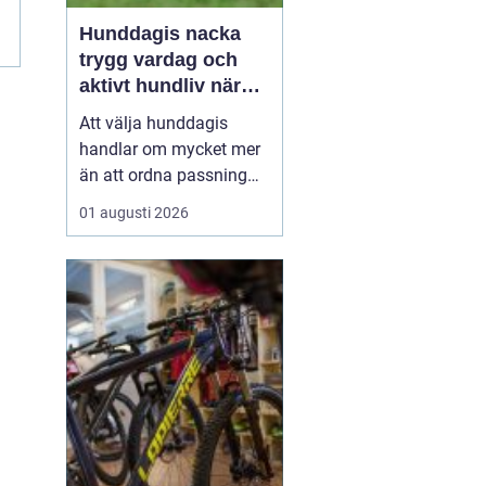
n
Hunddagis nacka
trygg vardag och
aktivt hundliv nära
stan
Att välja hunddagis
handlar om mycket mer
än att ordna passning
under arbetsdagen. För
01 augusti 2026
många hundägare i
Nacka är dagisplatsen
avgörande för att
vardagen ska fungera
och för att hunden ska
få ett rikt och välmående
liv. Ett bra hunddagis
kombinerar t...