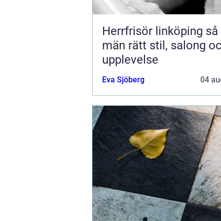
Herrfrisör linköping så hittar
män rätt stil, salong o
upplevelse
Eva Sjöberg
04 au