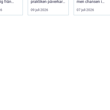
ig från
praktiken påverkar
men chansen i
ill B. Vädret
valet av pall hela
naturen är ofta lite
26
09 juli 2026
07 juli 2026
flödet ...
och flyktig. ...