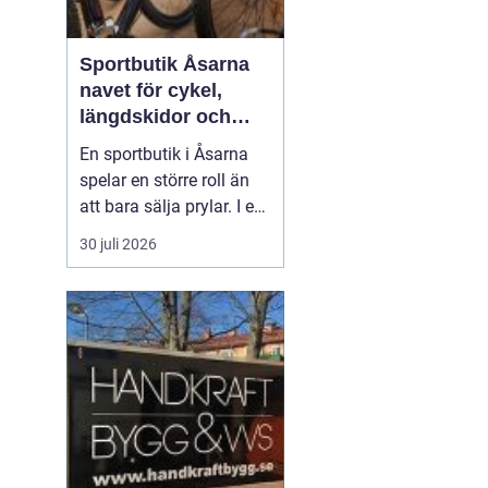
Sportbutik Åsarna
navet för cykel,
längdskidor och
löpning i södra
En sportbutik i Åsarna
jämtland
spelar en större roll än
att bara sälja prylar. I en
by känd för
30 juli 2026
längdskidåkning,
fjällnära natur och mil
av skoter- och cykelleder
blir en bra butik en
samlingspunkt för alla
som gillar att röra på sig.
Här möts elitåkare, var...