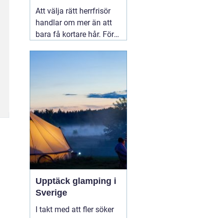
upplevelse
Att välja rätt herrfrisör
handlar om mer än att
bara få kortare hår. För
många män i Linköping
är frisörbesöket ett
tillfälle att landa, få
professionell rådgivning
och gå därifrån med en
stil som verkligen känns
rätt.
04 augusti 2026
Upptäck glamping i
Sverige
I takt med att fler söker