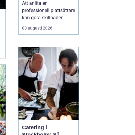
ytor hemma
Att anlita en
professionell plattsättare
kan göra skillnaden
mellan ett rum som bara
03 augusti 2026
fungerar och ett rum
som verkligen håller över
tid både praktiskt och
visuellt. När någon söker
efter
P...
Catering i
Stockholm: Så