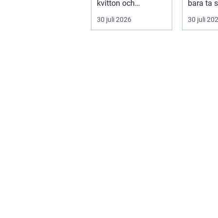
kvitton och
bara ta s
myndighetskrav än
punkt A t
30 juli 2026
30 juli 20
på kunder och ut...
skifta...