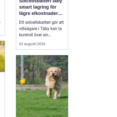
Solcellsbatteri täby
smart lagring för
lägre elkostnader
året runt
Ett solcellsbatteri gör att
villaägare i Täby kan ta
kontroll över sin
elförbrukning på riktigt.
02 augusti 2026
Genom att lagra billig
eller egenproducerad el
och använda den när
elpriserna stiger, går det
att sänka kostnaderna,
kapa effekttoppar och
bli mindre kän...
e