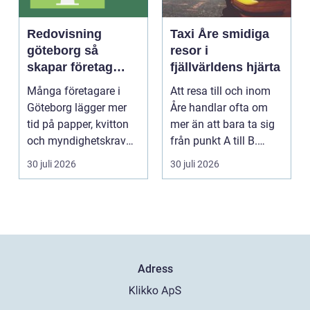
Redovisning
Taxi Åre smidiga
göteborg så
resor i
skapar företag
fjällvärldens hjärta
bättre kontroll och
Många företagare i
Att resa till och inom
mer tid
Göteborg lägger mer
Åre handlar ofta om
tid på papper, kvitton
mer än att bara ta sig
och myndighetskrav
från punkt A till B.
än på kunder och ut...
Vädret skifta...
30 juli 2026
30 juli 2026
Adress