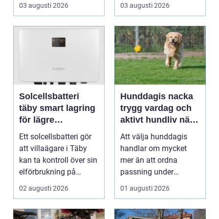
rum som bara fungerar
R&aum...
03 augusti 2026
03 augusti 2026
och et...
Solcellsbatteri
Hunddagis nacka
täby smart lagring
trygg vardag och
för lägre
aktivt hundliv nära
elkostnader året
stan
Ett solcellsbatteri gör
Att välja hunddagis
runt
att villaägare i Täby
handlar om mycket
kan ta kontroll över sin
mer än att ordna
elförbrukning på
passning under
riktigt. Gen...
arbetsdagen. För
02 augusti 2026
01 augusti 2026
många hundäga...