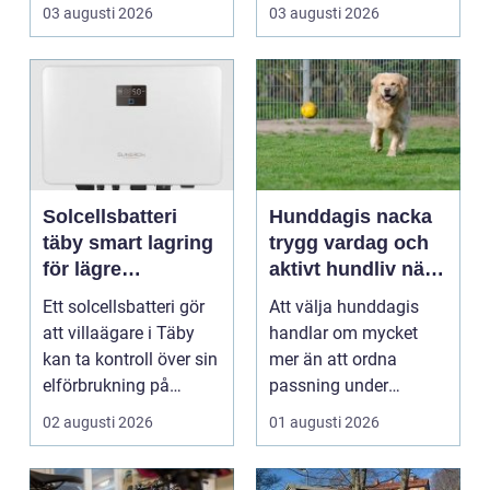
rum som bara fungerar
R&aum...
03 augusti 2026
03 augusti 2026
och et...
Solcellsbatteri
Hunddagis nacka
täby smart lagring
trygg vardag och
för lägre
aktivt hundliv nära
elkostnader året
stan
Ett solcellsbatteri gör
Att välja hunddagis
runt
att villaägare i Täby
handlar om mycket
kan ta kontroll över sin
mer än att ordna
elförbrukning på
passning under
riktigt. Gen...
arbetsdagen. För
02 augusti 2026
01 augusti 2026
många hundäga...