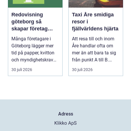
Redovisning
Taxi Åre smidiga
göteborg så
resor i
skapar företag
fjällvärldens hjärta
bättre kontroll och
Många företagare i
Att resa till och inom
mer tid
Göteborg lägger mer
Åre handlar ofta om
tid på papper, kvitton
mer än att bara ta sig
och myndighetskrav
från punkt A till B.
än på kunder och ut...
Vädret skifta...
30 juli 2026
30 juli 2026
Adress