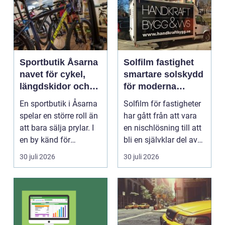
Sportbutik Åsarna
Solfilm fastighet
navet för cykel,
smartare solskydd
längdskidor och
för moderna
löpning i södra
byggnader
En sportbutik i Åsarna
Solfilm för fastigheter
jämtland
spelar en större roll än
har gått från att vara
att bara sälja prylar. I
en nischlösning till att
en by känd för
bli en självklar del av
längdskidåkn...
mode...
30 juli 2026
30 juli 2026