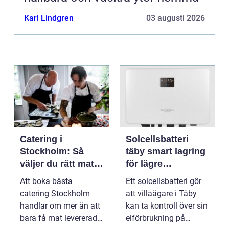
Karl Lindgren
03 augusti 2026
Catering i
Solcellsbatteri
Stockholm: Så
täby smart lagring
väljer du rätt mat
för lägre
till ditt evenemang
elkostnader året
Att boka bästa
Ett solcellsbatteri gör
runt
catering Stockholm
att villaägare i Täby
handlar om mer än att
kan ta kontroll över sin
bara få mat levererad.
elförbrukning på