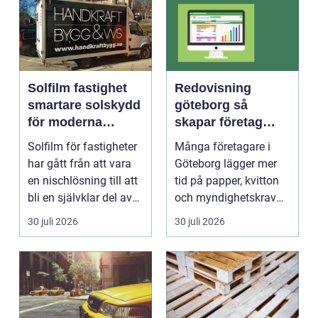
Solfilm fastighet
Redovisning
smartare solskydd
göteborg så
för moderna
skapar företag
byggnader
bättre kontroll och
Solfilm för fastigheter
Många företagare i
mer tid
har gått från att vara
Göteborg lägger mer
en nischlösning till att
tid på papper, kvitton
bli en självklar del av
och myndighetskrav
mode...
än på kunder och ut...
30 juli 2026
30 juli 2026