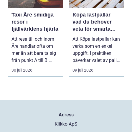
Taxi Åre smidiga
Köpa lastpallar
resor i
vad du behöver
fjällvärldens hjärta
veta för smarta
och hållbara val
Att resa till och inom
Att Köpa lastpallar kan
Åre handlar ofta om
verka som en enkel
mer än att bara ta sig
uppgift. I praktiken
från punkt A till B.
påverkar valet av pall
Vädret skifta...
hela flödet ...
30 juli 2026
09 juli 2026
Adress