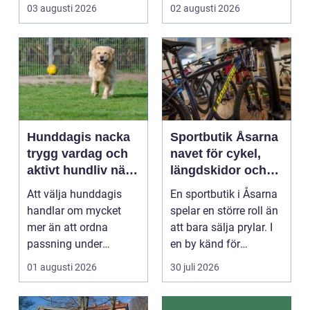
R&aum...
riktigt. Gen...
03 augusti 2026
02 augusti 2026
Hunddagis nacka
Sportbutik Åsarna
trygg vardag och
navet för cykel,
aktivt hundliv nära
längdskidor och
stan
löpning i södra
Att välja hunddagis
En sportbutik i Åsarna
jämtland
handlar om mycket
spelar en större roll än
mer än att ordna
att bara sälja prylar. I
passning under
en by känd för
arbetsdagen. För
längdskidåkn...
01 augusti 2026
30 juli 2026
många hundäga...