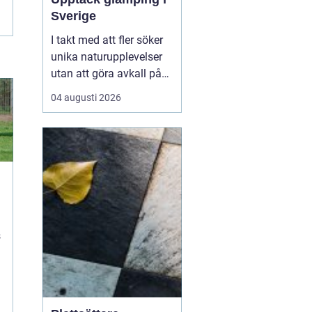
Sverige
I takt med att fler söker
unika naturupplevelser
utan att göra avkall på
bekvämlighet, har
04 augusti 2026
glamping Sverige blivit
alltmer populärt.
Kombinationen av
glamour och camping
erbjuder resenärer lyxiga
tält mitt i nature...
s