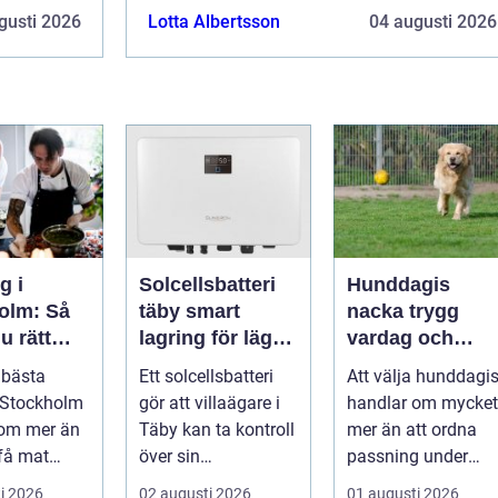
gusti 2026
Lotta Albertsson
04 augusti 2026
g i
Solcellsbatteri
Hunddagis
olm: Så
täby smart
nacka trygg
u rätt
lagring för lägre
vardag och
 ditt
elkostnader året
aktivt hundliv
 bästa
Ett solcellsbatteri
Att välja hunddagi
mang
runt
nära stan
 Stockholm
gör att villaägare i
handlar om mycket
 om mer än
Täby kan ta kontroll
mer än att ordna
 få mat
över sin
passning under
d. R&aum...
elförbrukning på
arbetsdagen. För
i 2026
02 augusti 2026
01 augusti 2026