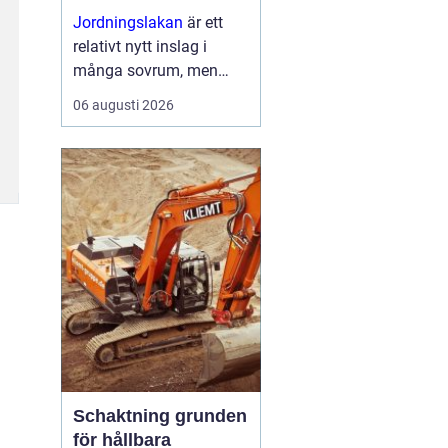
Jordningslakan
är ett
relativt nytt inslag i
många sovrum, men
idén bakom dem bygger
06 augusti 2026
på något mycket
gammalt: direktkontakt
med jordens yta. Genom
led...
Schaktning grunden
för hållbara