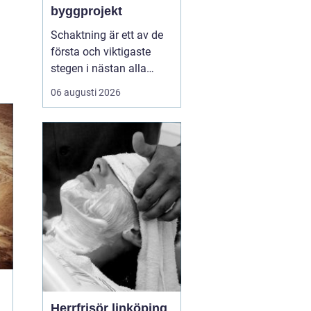
byggprojekt
Schaktning är ett av de
första och viktigaste
stegen i nästan alla
bygg- och
06 augusti 2026
anläggningsprojekt. När
hus, vägar,
industribyggnader eller
infrastruktur ska byggas
börjar arbetet i marken.
Schakten avgör hur
stabil konstruktionen blir,
hur lång livslän...
Herrfrisör linköping