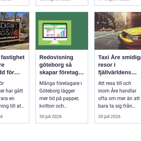
riktigt. Gen...
många hundäga...
 fastighet
Redovisning
Taxi Åre smidiga
re
göteborg så
resor i
dd för
skapar företag
fjällvärldens
na
bättre kontroll
hjärta
ör
Många företagare i
Att resa till och
der
och mer tid
er har gått
Göteborg lägger
inom Åre handlar
vara en
mer tid på papper,
ofta om mer än att
ing till att
kvitton och
bara ta sig från
älvklar del
myndighetskrav än
punkt A till B. Vädr
26
30 juli 2026
30 juli 2026
..
på kunder och ut...
skifta...