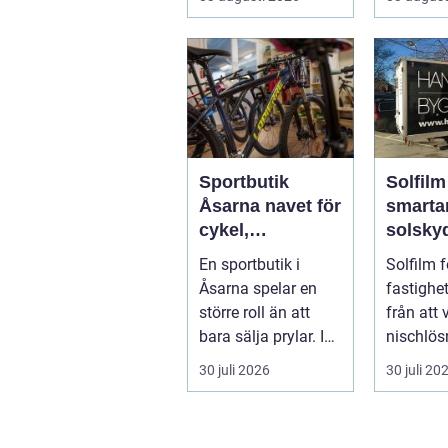
bara fungerar och
et...
Sportbutik
Solfilm
Åsarna navet för
smarta
cykel,
solsky
längdskidor och
moder
En sportbutik i
Solfilm f
löpning i södra
byggna
Åsarna spelar en
fastighet
jämtland
större roll än att
från att 
bara sälja prylar. I
nischlösn
en by känd för
bli en sj
30 juli 2026
30 juli 20
längdskidåkn...
av mode.