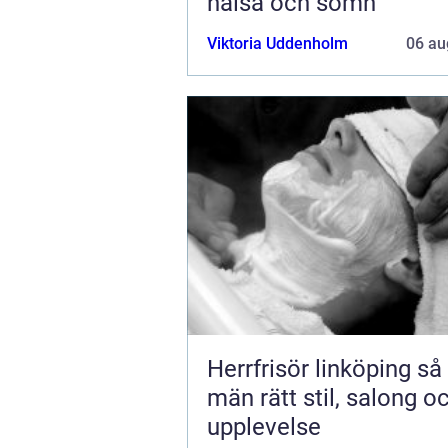
hälsa och sömn
Viktoria Uddenholm
06 au
Herrfrisör linköping så hittar
män rätt stil, salong o
upplevelse