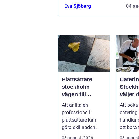
Eva Sjöberg
04 au
Plattsättare
Caterin
stockholm
Stockh
vägen till
väljer d
hållbara och
mat till
Att anlita en
Att boka
vackra ytor
evene
professionell
catering
hemma
plattsättare kan
handlar
göra skillnaden
att bara
mellan ett rum som
leverera
03 augusti 2026
03 august