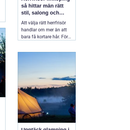
så hittar män rätt
stil, salong och
upplevelse
Att välja rätt herrfrisör
handlar om mer än att
bara få kortare hår. För
många män i Linköping
är frisörbesöket ett
tillfälle att landa, få
professionell rådgivning
och gå därifrån med en
stil som verkligen känns
rätt.
04 augusti 2026
Upptäck glamping i