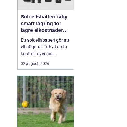
Solcellsbatteri täby
smart lagring för
lägre elkostnader
året runt
Ett solcellsbatteri gör att
villaägare i Täby kan ta
kontroll över sin
elförbrukning på riktigt.
02 augusti 2026
Genom att lagra billig
eller egenproducerad el
och använda den när
elpriserna stiger, går det
att sänka kostnaderna,
kapa effekttoppar och
bli mindre kän...