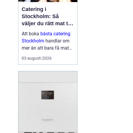
Catering i
Stockholm: Så
väljer du rätt mat till
ditt evenemang
Att boka
bästa catering
Stockholm
handlar om
mer än att bara få mat
levererad. Rätt meny,
03 augusti 2026
upplägg och service kan
avgöra om kvä...