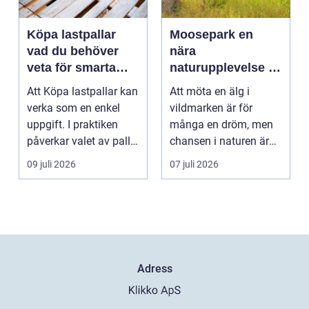
Köpa lastpallar
Moosepark en
vad du behöver
nära
veta för smarta
naturupplevelse i
och hållbara val
hjärtat av småland
Att Köpa lastpallar kan
Att möta en älg i
verka som en enkel
vildmarken är för
uppgift. I praktiken
många en dröm, men
påverkar valet av pall
chansen i naturen är
hela flödet ...
ofta liten och flyktig. ...
09 juli 2026
07 juli 2026
Adress