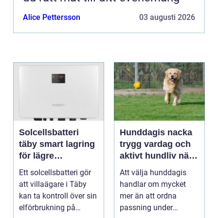
Alice Pettersson
03 augusti 2026
Solcellsbatteri
Hunddagis nacka
täby smart lagring
trygg vardag och
för lägre
aktivt hundliv nära
elkostnader året
stan
Ett solcellsbatteri gör
Att välja hunddagis
runt
att villaägare i Täby
handlar om mycket
kan ta kontroll över sin
mer än att ordna
elförbrukning på
passning under