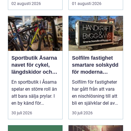
riktigt. Gen...
arbetsdagen. För
02 augusti 2026
01 augusti 2026
många hundäga...
Sportbutik Åsarna
Solfilm fastighet
navet för cykel,
smartare solskydd
längdskidor och
för moderna
löpning i södra
byggnader
En sportbutik i Åsarna
Solfilm för fastigheter
jämtland
spelar en större roll än
har gått från att vara
att bara sälja prylar. I
en nischlösning till att
en by känd för
bli en självklar del av
längdskidåkn...
mode...
30 juli 2026
30 juli 2026