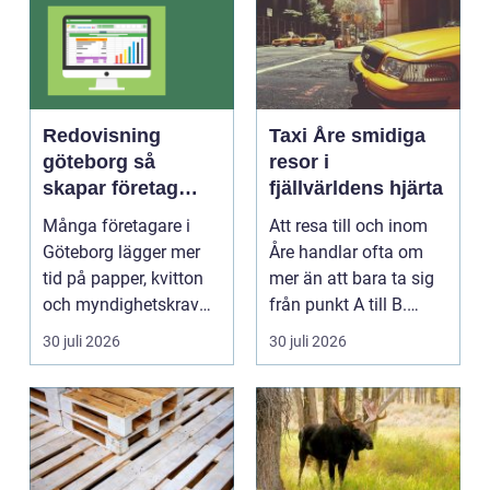
Redovisning
Taxi Åre smidiga
göteborg så
resor i
skapar företag
fjällvärldens hjärta
bättre kontroll och
Många företagare i
Att resa till och inom
mer tid
Göteborg lägger mer
Åre handlar ofta om
tid på papper, kvitton
mer än att bara ta sig
och myndighetskrav
från punkt A till B.
än på kunder och ut...
Vädret skifta...
30 juli 2026
30 juli 2026