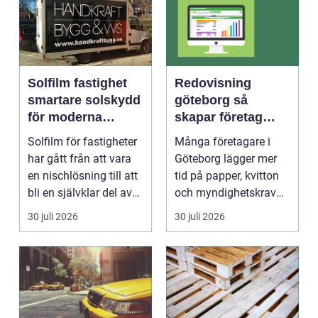
Solfilm fastighet
Redovisning
smartare solskydd
göteborg så
för moderna
skapar företag
byggnader
bättre kontroll och
Solfilm för fastigheter
Många företagare i
mer tid
har gått från att vara
Göteborg lägger mer
en nischlösning till att
tid på papper, kvitton
bli en självklar del av
och myndighetskrav
mode...
än på kunder och ut...
30 juli 2026
30 juli 2026