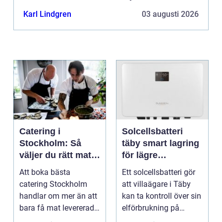
Karl Lindgren
03 augusti 2026
Catering i
Solcellsbatteri
Stockholm: Så
täby smart lagring
väljer du rätt mat
för lägre
till ditt evenemang
elkostnader året
Att boka bästa
Ett solcellsbatteri gör
runt
catering Stockholm
att villaägare i Täby
handlar om mer än att
kan ta kontroll över sin
bara få mat levererad.
elförbrukning på
R&aum...
riktigt. Gen...