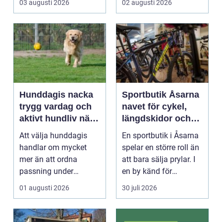
03 augusti 2026
02 augusti 2026
Hunddagis nacka
Sportbutik Åsarna
trygg vardag och
navet för cykel,
aktivt hundliv nära
längdskidor och
stan
löpning i södra
Att välja hunddagis
En sportbutik i Åsarna
jämtland
handlar om mycket
spelar en större roll än
mer än att ordna
att bara sälja prylar. I
passning under
en by känd för
arbetsdagen. För
längdskidåkn...
01 augusti 2026
30 juli 2026
många hundäga...