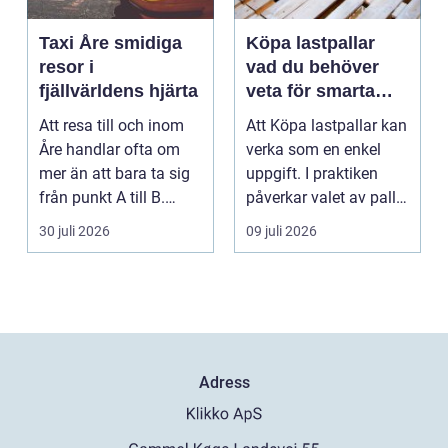
Taxi Åre smidiga
Köpa lastpallar
resor i
vad du behöver
fjällvärldens hjärta
veta för smarta
och hållbara val
Att resa till och inom
Att Köpa lastpallar kan
Åre handlar ofta om
verka som en enkel
mer än att bara ta sig
uppgift. I praktiken
från punkt A till B.
påverkar valet av pall
Vädret skifta...
hela flödet ...
30 juli 2026
09 juli 2026
Adress