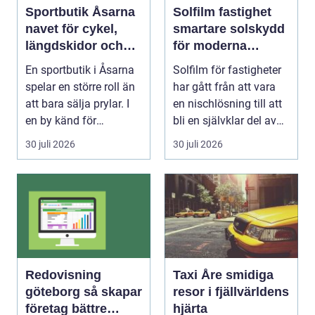
Sportbutik Åsarna
Solfilm fastighet
navet för cykel,
smartare solskydd
längdskidor och
för moderna
löpning i södra
byggnader
En sportbutik i Åsarna
Solfilm för fastigheter
jämtland
spelar en större roll än
har gått från att vara
att bara sälja prylar. I
en nischlösning till att
en by känd för
bli en självklar del av
längdskidåkn...
mode...
30 juli 2026
30 juli 2026
Redovisning
Taxi Åre smidiga
göteborg så skapar
resor i fjällvärldens
företag bättre
hjärta