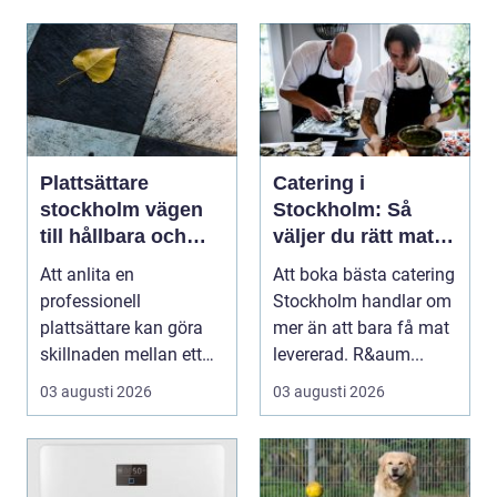
Plattsättare
Catering i
stockholm vägen
Stockholm: Så
till hållbara och
väljer du rätt mat
vackra ytor hemma
till ditt evenemang
Att anlita en
Att boka bästa catering
professionell
Stockholm handlar om
plattsättare kan göra
mer än att bara få mat
skillnaden mellan ett
levererad. R&aum...
rum som bara fungerar
03 augusti 2026
03 augusti 2026
och et...