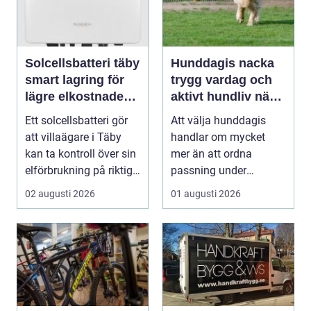
Solcellsbatteri täby
Hunddagis nacka
smart lagring för
trygg vardag och
lägre elkostnader
aktivt hundliv nära
året runt
stan
Ett solcellsbatteri gör
Att välja hunddagis
att villaägare i Täby
handlar om mycket
kan ta kontroll över sin
mer än att ordna
elförbrukning på riktigt.
passning under
Gen...
arbetsdagen. För
02 augusti 2026
01 augusti 2026
många hundäga...