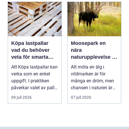
Köpa lastpallar
Moosepark en
vad du behöver
nära
veta för smarta
naturupplevelse i
och hållbara val
hjärtat av småland
Att Köpa lastpallar kan
Att möta en älg i
verka som en enkel
vildmarken är för
uppgift. I praktiken
många en dröm, men
påverkar valet av pall
chansen i naturen är
hela flödet ...
ofta liten och flyktig. ...
09 juli 2026
07 juli 2026