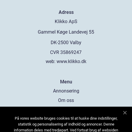
Adress
web:
www.klikko.dk
Menu
Annonsering
Om oss
Cookies
På vores website bruges cookies til at huske dine indstillinger,
Kontakta oss
statistik og personalisering af indhold og annoncer. Denne
Sitemap
information deles med tredjepart. Ved fortsat brug af websiden