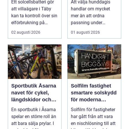
Ett solcellsbatteri gör
Att välja hunddagis
runt
att villaägare i Täby
handlar om mycket
kan ta kontroll över sin
mer än att ordna
elförbrukning på
passning under
riktigt. Gen...
arbetsdagen. För
02 augusti 2026
01 augusti 2026
många hundäga...
Sportbutik Åsarna
Solfilm fastighet
navet för cykel,
smartare solskydd
längdskidor och
för moderna
löpning i södra
byggnader
En sportbutik i Åsarna
Solfilm för fastigheter
jämtland
spelar en större roll än
har gått från att vara
att bara sälja prylar. I
en nischlösning till att