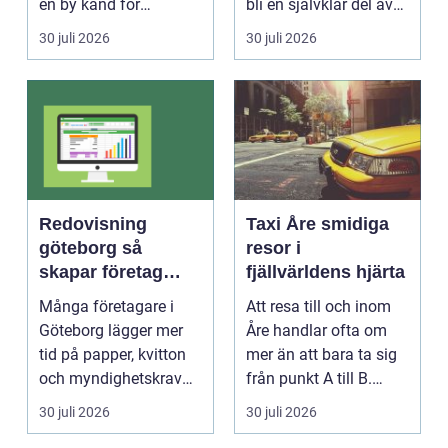
en by känd för
bli en självklar del av
längdskidåkn...
mode...
30 juli 2026
30 juli 2026
Redovisning
Taxi Åre smidiga
göteborg så
resor i
skapar företag
fjällvärldens hjärta
bättre kontroll och
Många företagare i
Att resa till och inom
mer tid
Göteborg lägger mer
Åre handlar ofta om
tid på papper, kvitton
mer än att bara ta sig
och myndighetskrav
från punkt A till B.
än på kunder och ut...
Vädret skifta...
30 juli 2026
30 juli 2026