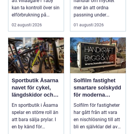
att villaägare i Täby
handlar om mycket
kan ta kontroll över sin
mer än att ordna
elförbrukning på
passning under
riktigt. Gen...
arbetsdagen. För
02 augusti 2026
01 augusti 2026
många hundäga...
Sportbutik Åsarna
Solfilm fastighet
navet för cykel,
smartare solskydd
längdskidor och
för moderna
löpning i södra
byggnader
En sportbutik i Åsarna
Solfilm för fastigheter
jämtland
spelar en större roll än
har gått från att vara
att bara sälja prylar. I
en nischlösning till att
en by känd för
bli en självklar del av
längdskidåkn...
mode...