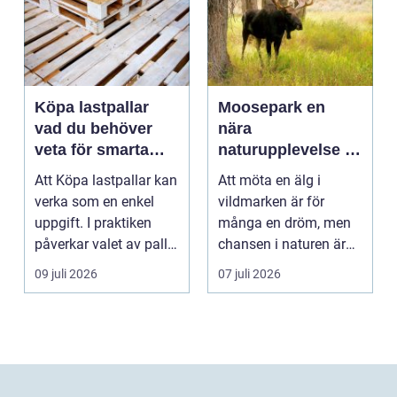
Köpa lastpallar
Moosepark en
vad du behöver
nära
veta för smarta
naturupplevelse i
och hållbara val
hjärtat av småland
Att Köpa lastpallar kan
Att möta en älg i
verka som en enkel
vildmarken är för
uppgift. I praktiken
många en dröm, men
påverkar valet av pall
chansen i naturen är
hela flödet ...
ofta liten och flyktig. ...
09 juli 2026
07 juli 2026