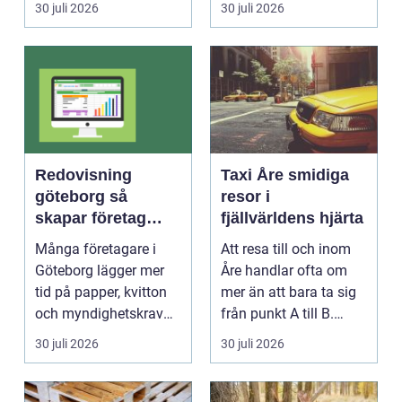
30 juli 2026
30 juli 2026
Redovisning
Taxi Åre smidiga
göteborg så
resor i
skapar företag
fjällvärldens hjärta
bättre kontroll och
Många företagare i
Att resa till och inom
mer tid
Göteborg lägger mer
Åre handlar ofta om
tid på papper, kvitton
mer än att bara ta sig
och myndighetskrav
från punkt A till B.
än på kunder och ut...
Vädret skifta...
30 juli 2026
30 juli 2026