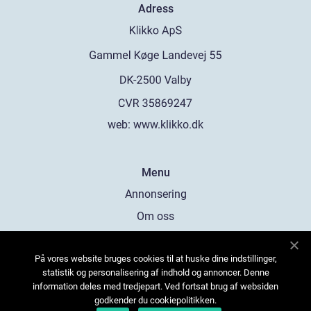
Adress
web:
www.klikko.dk
Menu
Annonsering
Om oss
Cookies
På vores website bruges cookies til at huske dine indstillinger,
Kontakta oss
statistik og personalisering af indhold og annoncer. Denne
Sitemap
information deles med tredjepart. Ved fortsat brug af websiden
godkender du cookiepolitikken.