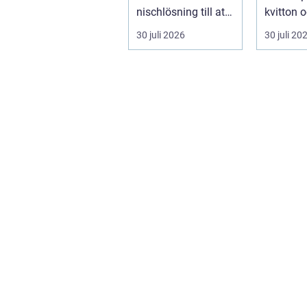
nischlösning till att
kvitton 
bli en självklar del
myndigh
30 juli 2026
30 juli 20
av mode...
på kunder