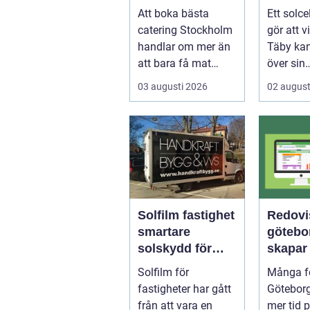
mat till ditt
elkostn
Att boka bästa
Ett solce
evenemang
runt
catering Stockholm
gör att v
handlar om mer än
Täby kan
att bara få mat
över sin
levererad. R&aum...
elförbru
03 augusti 2026
02 august
riktigt. G
Solfilm fastighet
Redovi
smartare
göteborg
solskydd för
skapar 
moderna
bättre 
Solfilm för
Många fö
byggnader
och mer
fastigheter har gått
Göteborg
från att vara en
mer tid 