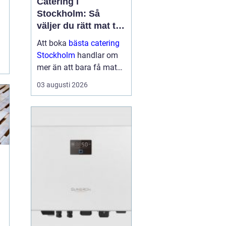
Catering i
h
Stockholm: Så
väljer du rätt mat till
ditt evenemang
Att boka
bästa catering
Stockholm
handlar om
mer än att bara få mat
levererad. Rätt meny,
03 augusti 2026
upplägg och service kan
avgöra om kvä...