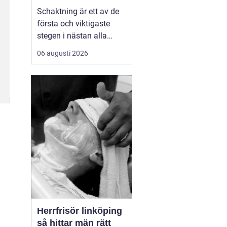
Schaktning är ett av de
första och viktigaste
stegen i nästan alla
bygg- och
06 augusti 2026
anläggningsprojekt. När
hus, vägar,
industribyggnader eller
infrastruktur ska byggas
börjar arbetet i marken.
Schakten avgör hur
stabil konstruktionen blir,
hur lång livslän...
Herrfrisör linköping
så hittar män rätt