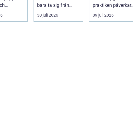
och
bara ta sig från
praktiken påverkar
etskrav än
punkt A till B. Vädret
valet av pall hela
26
30 juli 2026
09 juli 2026
 och ut...
skifta...
flödet ...