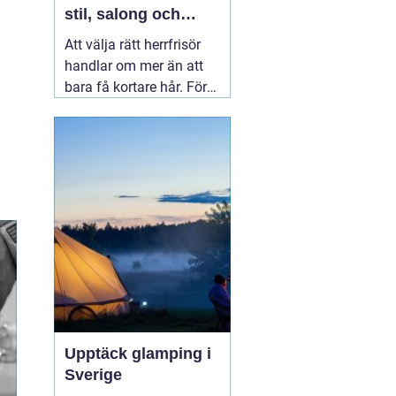
stil, salong och
upplevelse
Att välja rätt herrfrisör
handlar om mer än att
bara få kortare hår. För
många män i Linköping
är frisörbesöket ett
tillfälle att landa, få
professionell rådgivning
och gå därifrån med en
stil som verkligen känns
rätt.
04 augusti 2026
Upptäck glamping i
Sverige