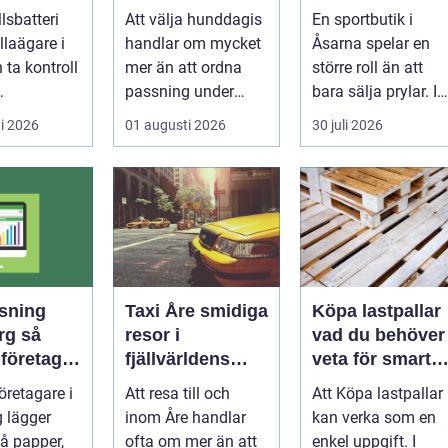
ader året
aktivt hundliv
längdskidor oc
llsbatteri
Att välja hunddagis
En sportbutik i
nära stan
löpning i södra
illaägare i
handlar om mycket
Åsarna spelar en
jämtland
 ta kontroll
mer än att ordna
större roll än att
passning under
bara sälja prylar. I
kning på
arbetsdagen. För
en by känd för
i 2026
01 augusti 2026
30 juli 2026
en...
många hundäga...
längdskidåkn...
sning
Taxi Åre smidiga
Köpa lastpallar
 så
resor i
vad du behöver
företag
fjällvärldens
veta för smarta
kontroll
hjärta
och hållbara val
retagare i
Att resa till och
Att Köpa lastpallar
 tid
 lägger
inom Åre handlar
kan verka som en
på papper,
ofta om mer än att
enkel uppgift. I