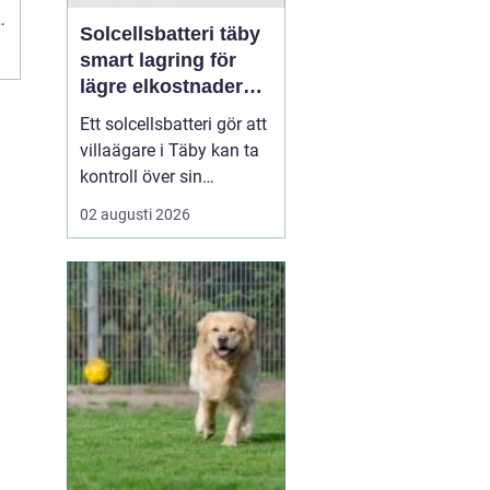
Solcellsbatteri täby
smart lagring för
lägre elkostnader
året runt
Ett solcellsbatteri gör att
villaägare i Täby kan ta
kontroll över sin
elförbrukning på riktigt.
02 augusti 2026
Genom att lagra billig
eller egenproducerad el
och använda den när
elpriserna stiger, går det
att sänka kostnaderna,
kapa effekttoppar och
bli mindre kän...