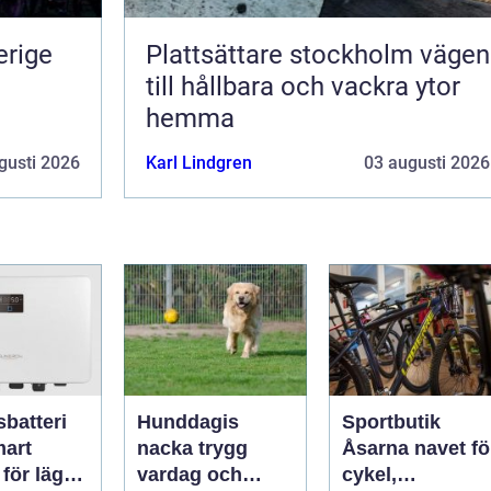
erige
Plattsättare stockholm vägen
till hållbara och vackra ytor
hemma
gusti 2026
Karl Lindgren
03 augusti 2026
sbatteri
Hunddagis
Sportbutik
nacka trygg
Åsarna navet för
 för lägre
vardag och
cykel,