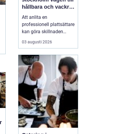
hållbara och vackra
ytor hemma
Att anlita en
professionell plattsättare
kan göra skillnaden
mellan ett rum som bara
03 augusti 2026
fungerar och ett rum
som verkligen håller över
tid både praktiskt och
visuellt. När någon söker
efter
P...