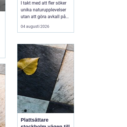
I takt med att fler söker
unika naturupplevelser
utan att göra avkall på
bekvämlighet, har
04 augusti 2026
glamping Sverige blivit
alltmer populärt.
Kombinationen av
glamour och camping
erbjuder resenärer lyxiga
tält mitt i nature...
Plattsättare
stockholm vägen till