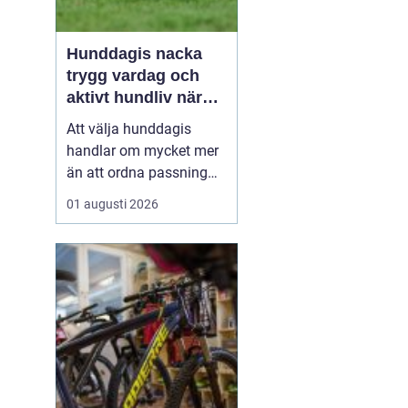
Hunddagis nacka
trygg vardag och
aktivt hundliv nära
stan
Att välja hunddagis
handlar om mycket mer
än att ordna passning
under arbetsdagen. För
01 augusti 2026
många hundägare i
Nacka är dagisplatsen
avgörande för att
vardagen ska fungera
och för att hunden ska
få ett rikt och välmående
liv. Ett bra hunddagis
kombinerar t...