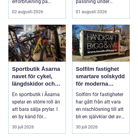
elförbrukning på
passning under
riktigt. Gen...
arbetsdagen. För
02 augusti 2026
01 augusti 2026
många hundäga...
Sportbutik Åsarna
Solfilm fastighet
navet för cykel,
smartare solskydd
längdskidor och
för moderna
löpning i södra
byggnader
En sportbutik i Åsarna
Solfilm för fastigheter
jämtland
spelar en större roll än
har gått från att vara
att bara sälja prylar. I
en nischlösning till att
en by känd för
bli en självklar del av
längdskidåkn...
mode...
30 juli 2026
30 juli 2026