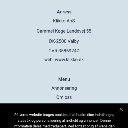
Adress
web:
www.klikko.dk
Menu
Annonsering
Om oss
Cookies
På vores website bruges cookies til at huske dine indstillinger,
Kontakta oss
statistik og personalisering af indhold og annoncer. Denne
Sitemap
information deles med tredjepart. Ved fortsat brug af websiden