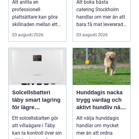
Att anlita en
Att boka bästa
hemma
professionell
catering Stockholm
plattsättare kan göra
handlar om mer än att
skillnaden mellan ett
bara få mat levererad.
rum som bara fungerar
R&aum...
03 augusti 2026
03 augusti 2026
och et...
Solcellsbatteri
Hunddagis nacka
täby smart lagring
trygg vardag och
för lägre
aktivt hundliv nära
elkostnader året
stan
Ett solcellsbatteri gör
Att välja hunddagis
runt
att villaägare i Täby
handlar om mycket
kan ta kontroll över sin
mer än att ordna