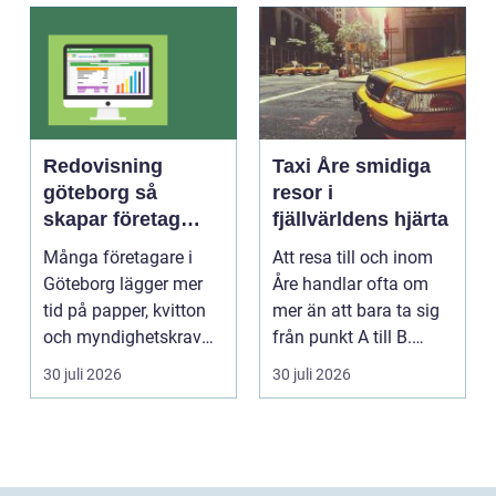
Redovisning
Taxi Åre smidiga
göteborg så
resor i
skapar företag
fjällvärldens hjärta
bättre kontroll och
Många företagare i
Att resa till och inom
mer tid
Göteborg lägger mer
Åre handlar ofta om
tid på papper, kvitton
mer än att bara ta sig
och myndighetskrav
från punkt A till B.
än på kunder och ut...
Vädret skifta...
30 juli 2026
30 juli 2026