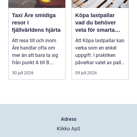
Taxi Åre smidiga
Köpa lastpallar
resor i
vad du behöver
fjällvärldens hjärta
veta för smarta
och hållbara val
Att resa till och inom
Att Köpa lastpallar kan
Åre handlar ofta om
verka som en enkel
mer än att bara ta sig
uppgift. I praktiken
från punkt A till B.
påverkar valet av pall
Vädret skifta...
hela flödet ...
30 juli 2026
09 juli 2026
Adress