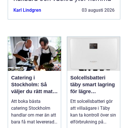
Karl Lindgren
03 augusti 2026
Catering i
Solcellsbatteri
Stockholm: Så
täby smart lagring
väljer du rätt mat
för lägre
till ditt evenemang
elkostnader året
Att boka bästa
Ett solcellsbatteri gör
runt
catering Stockholm
att villaägare i Täby
handlar om mer än att
kan ta kontroll över sin
bara få mat levererad.
elförbrukning på