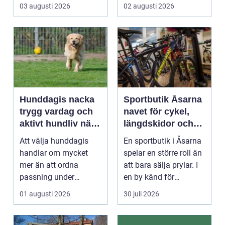
R&aum...
riktigt. Gen...
03 augusti 2026
02 augusti 2026
Hunddagis nacka
Sportbutik Åsarna
trygg vardag och
navet för cykel,
aktivt hundliv nära
längdskidor och
stan
löpning i södra
Att välja hunddagis
En sportbutik i Åsarna
jämtland
handlar om mycket
spelar en större roll än
mer än att ordna
att bara sälja prylar. I
passning under
en by känd för
arbetsdagen. För
längdskidåkn...
01 augusti 2026
30 juli 2026
många hundäga...