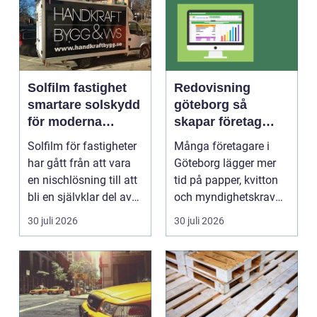
Solfilm fastighet
Redovisning
smartare solskydd
göteborg så
för moderna
skapar företag
byggnader
bättre kontroll och
Solfilm för fastigheter
Många företagare i
mer tid
har gått från att vara
Göteborg lägger mer
en nischlösning till att
tid på papper, kvitton
bli en självklar del av
och myndighetskrav
mode...
än på kunder och ut...
30 juli 2026
30 juli 2026