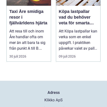
Taxi Åre smidiga
Köpa lastpallar
resor i
vad du behöver
fjällvärldens hjärta
veta för smarta
och hållbara val
Att resa till och inom
Att Köpa lastpallar kan
Åre handlar ofta om
verka som en enkel
mer än att bara ta sig
uppgift. I praktiken
från punkt A till B.
påverkar valet av pall
Vädret skifta...
hela flödet ...
30 juli 2026
09 juli 2026
Adress