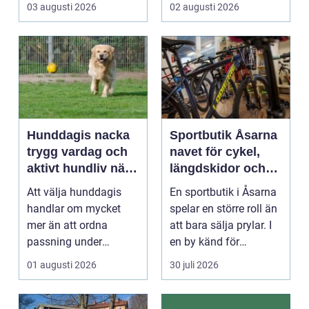
R&aum...
riktigt. Gen...
03 augusti 2026
02 augusti 2026
Hunddagis nacka
Sportbutik Åsarna
trygg vardag och
navet för cykel,
aktivt hundliv nära
längdskidor och
stan
löpning i södra
Att välja hunddagis
En sportbutik i Åsarna
jämtland
handlar om mycket
spelar en större roll än
mer än att ordna
att bara sälja prylar. I
passning under
en by känd för
arbetsdagen. För
längdskidåkn...
01 augusti 2026
30 juli 2026
många hundäga...