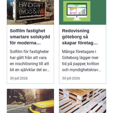
Solfilm fastighet
Redovisning
smartare solskydd
göteborg så
för moderna
skapar företag
byggnader
bättre kontroll och
Solfilm för fastigheter
Många företagare i
mer tid
har gått från att vara
Göteborg lägger mer
en nischlösning till att
tid på papper, kvitton
bli en självklar del av
och myndighetskrav
mode...
än på kunder och ut...
30 juli 2026
30 juli 2026