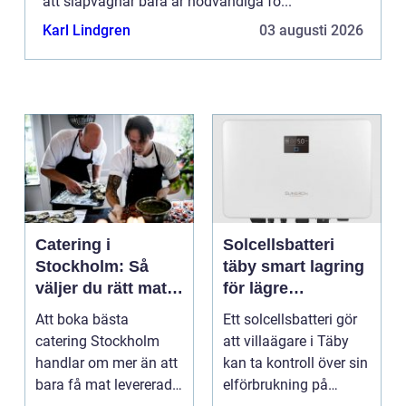
att släpvagnar bara är nödvändiga fö...
Karl Lindgren
03 augusti 2026
Catering i
Solcellsbatteri
Stockholm: Så
täby smart lagring
väljer du rätt mat
för lägre
till ditt evenemang
elkostnader året
Att boka bästa
Ett solcellsbatteri gör
runt
catering Stockholm
att villaägare i Täby
handlar om mer än att
kan ta kontroll över sin
bara få mat levererad.
elförbrukning på