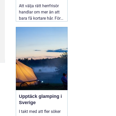
upplevelse
Att välja rätt herrfrisör
handlar om mer än att
bara få kortare hår. För
många män i Linköping
är frisörbesöket ett
tillfälle att landa, få
professionell rådgivning
och gå därifrån med en
stil som verkligen känns
rätt.
04 augusti 2026
Upptäck glamping i
Sverige
I takt med att fler söker