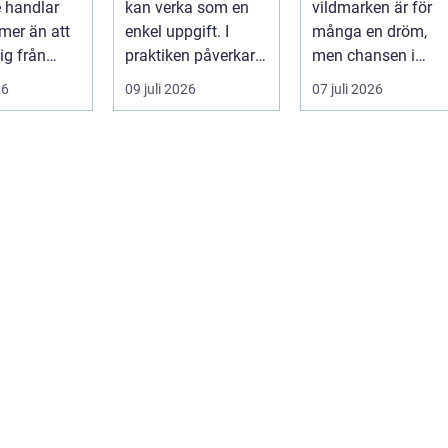
 handlar
kan verka som en
vildmarken är för
mer än att
enkel uppgift. I
många en dröm,
ig från
praktiken påverkar
men chansen i
ill B. Vädret
valet av pall hela
naturen är ofta lite
26
09 juli 2026
07 juli 2026
flödet ...
och flyktig. ...