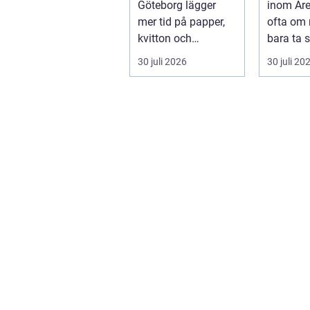
Göteborg lägger
inom Åre
mer tid på papper,
ofta om 
kvitton och
bara ta s
myndighetskrav än
punkt A t
30 juli 2026
30 juli 20
på kunder och ut...
skifta...