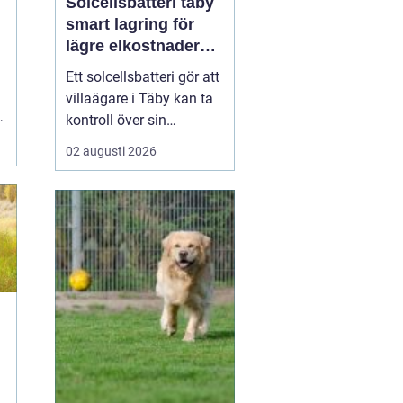
Solcellsbatteri täby
smart lagring för
lägre elkostnader
året runt
Ett solcellsbatteri gör att
villaägare i Täby kan ta
kontroll över sin
elförbrukning på riktigt.
02 augusti 2026
Genom att lagra billig
eller egenproducerad el
och använda den när
elpriserna stiger, går det
att sänka kostnaderna,
kapa effekttoppar och
bli mindre kän...
e