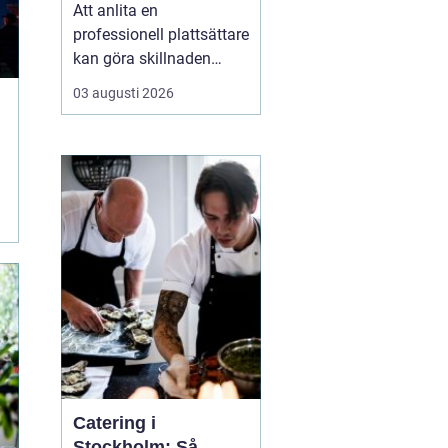
ytor hemma
Att anlita en
professionell plattsättare
kan göra skillnaden
mellan ett rum som bara
03 augusti 2026
fungerar och ett rum
som verkligen håller över
tid både praktiskt och
visuellt. När någon söker
efter
P...
Catering i
Stockholm: Så