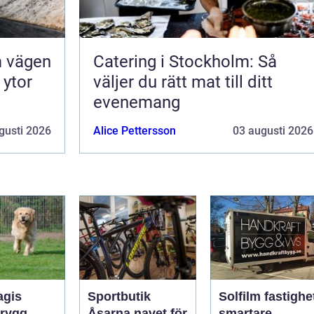
en
Catering i Stockholm: Så
 ytor
väljer du rätt mat till ditt
evenemang
gusti 2026
Alice Pettersson
03 augusti 2026
gis
Sportbutik
Solfilm fastighe
Åsarna navet för
smartare