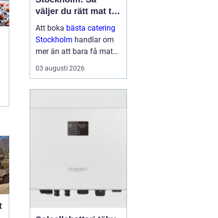
väljer du rätt mat till
ditt evenemang
Att boka
bästa catering
Stockholm
handlar om
mer än att bara få mat
levererad. Rätt meny,
03 augusti 2026
upplägg och service kan
avgöra om kvä...
t