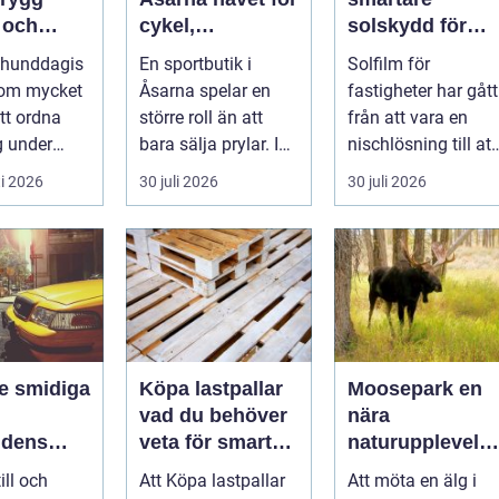
 och
cykel,
solskydd för
hundliv
längdskidor och
moderna
a hunddagis
En sportbutik i
Solfilm för
tan
löpning i södra
byggnader
 om mycket
Åsarna spelar en
fastigheter har gått
jämtland
tt ordna
större roll än att
från att vara en
g under
bara sälja prylar. I
nischlösning till att
gen. För
en by känd för
bli en självklar del
i 2026
30 juli 2026
30 juli 2026
undäga...
längdskidåkn...
av mode...
iga
Köpa lastpallar
Moosepark en
vad du behöver
nära
rldens
veta för smarta
naturupplevels
och hållbara val
i hjärtat av
ill och
Att Köpa lastpallar
Att möta en älg i
småland