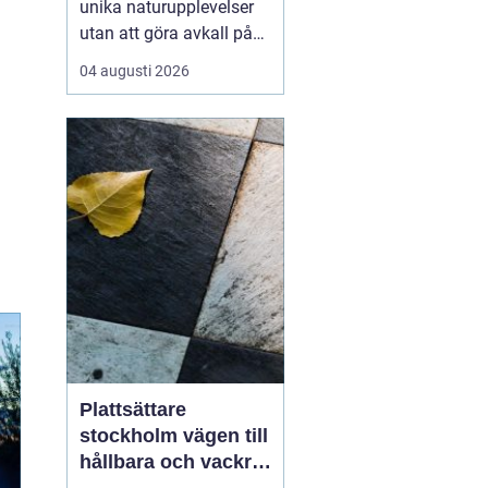
unika naturupplevelser
utan att göra avkall på
bekvämlighet, har
04 augusti 2026
glamping Sverige blivit
alltmer populärt.
Kombinationen av
glamour och camping
erbjuder resenärer lyxiga
tält mitt i nature...
Plattsättare
stockholm vägen till
hållbara och vackra