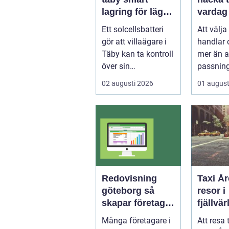
lagring för lägre
vardag
elkostnader året
aktivt 
Ett solcellsbatteri
Att välj
runt
nära s
gör att villaägare i
handlar
Täby kan ta kontroll
mer än a
över sin
passnin
elförbrukning på
arbetsda
02 augusti 2026
01 august
riktigt. Gen...
många h
Redovisning
Taxi Åre smid
göteborg så
resor i
skapar företag
fjällvä
bättre kontroll
hjärta
Många företagare i
Att resa t
och mer tid