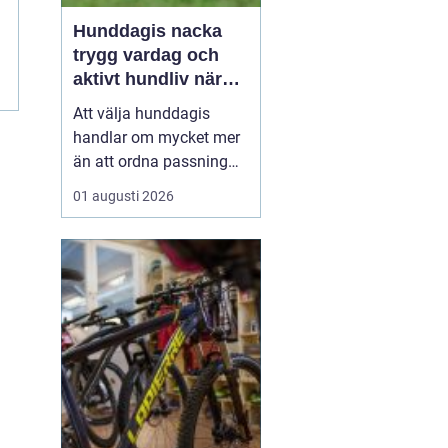
Hunddagis nacka
trygg vardag och
aktivt hundliv nära
n
stan
Att välja hunddagis
handlar om mycket mer
än att ordna passning
under arbetsdagen. För
01 augusti 2026
många hundägare i
Nacka är dagisplatsen
avgörande för att
vardagen ska fungera
och för att hunden ska
få ett rikt och välmående
liv. Ett bra hunddagis
kombinerar t...