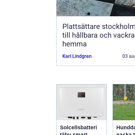
Plattsättare stockholm väg
till hållbara och vackra
hemma
Karl Lindgren
03 au
Solcellsbatteri
Hundda
täby smart
nacka trygg