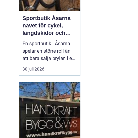
Sportbutik Åsarna
navet för cykel,
längdskidor och
löpning i södra
En sportbutik i Åsarna
jämtland
spelar en större roll än
att bara sälja prylar. I en
by känd för
30 juli 2026
längdskidåkning,
fjällnära natur och mil
av skoter- och cykelleder
blir en bra butik en
samlingspunkt för alla
som gillar att röra på sig.
Här möts elitåkare, var...