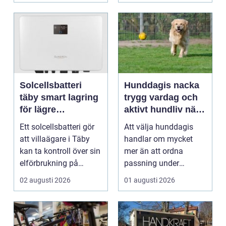
Solcellsbatteri
Hunddagis nacka
täby smart lagring
trygg vardag och
för lägre
aktivt hundliv nära
elkostnader året
stan
Ett solcellsbatteri gör
Att välja hunddagis
runt
att villaägare i Täby
handlar om mycket
kan ta kontroll över sin
mer än att ordna
elförbrukning på
passning under
riktigt. Gen...
arbetsdagen. För
02 augusti 2026
01 augusti 2026
många hundäga...