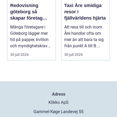
Redovisning
Taxi Åre smidiga
göteborg så
resor i
skapar företag
fjällvärldens hjärta
bättre kontroll och
Många företagare i
Att resa till och inom
mer tid
Göteborg lägger mer
Åre handlar ofta om
tid på papper, kvitton
mer än att bara ta sig
och myndighetskrav
från punkt A till B.
än på kunder och ut...
Vädret skifta...
30 juli 2026
30 juli 2026
Adress