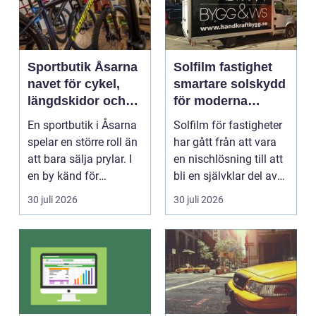
Sportbutik Åsarna
Solfilm fastighet
navet för cykel,
smartare solskydd
längdskidor och
för moderna
löpning i södra
byggnader
En sportbutik i Åsarna
Solfilm för fastigheter
jämtland
spelar en större roll än
har gått från att vara
att bara sälja prylar. I
en nischlösning till att
en by känd för
bli en självklar del av
längdskidåkn...
mode...
30 juli 2026
30 juli 2026