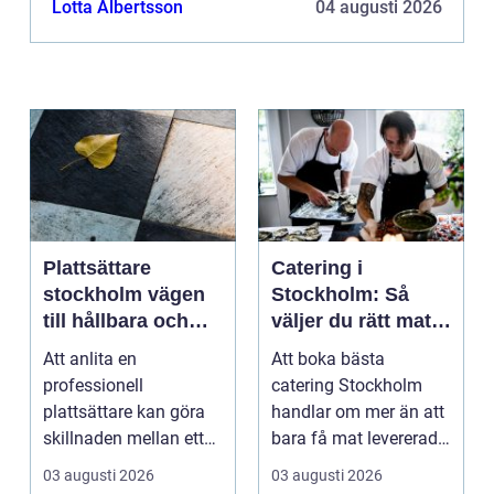
Lotta Albertsson
04 augusti 2026
Plattsättare
Catering i
stockholm vägen
Stockholm: Så
till hållbara och
väljer du rätt mat
vackra ytor
till ditt evenemang
Att anlita en
Att boka bästa
hemma
professionell
catering Stockholm
plattsättare kan göra
handlar om mer än att
skillnaden mellan ett
bara få mat levererad.
rum som bara fungerar
R&aum...
03 augusti 2026
03 augusti 2026
och et...