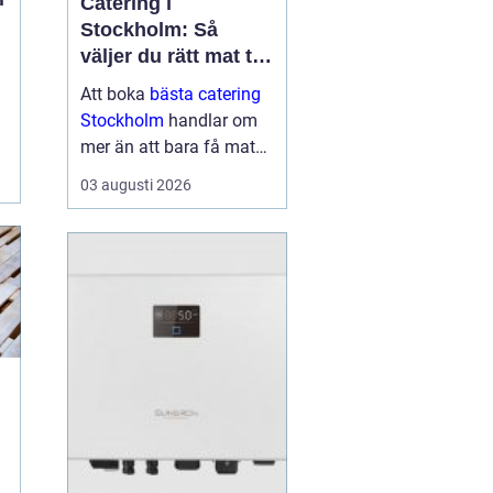
Catering i
Stockholm: Så
h
väljer du rätt mat till
ditt evenemang
Att boka
bästa catering
Stockholm
handlar om
mer än att bara få mat
levererad. Rätt meny,
03 augusti 2026
upplägg och service kan
avgöra om kvä...