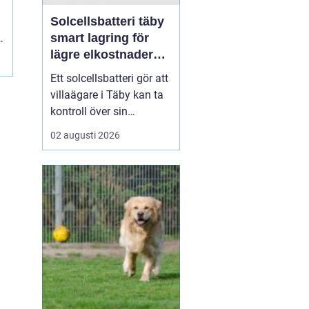
Solcellsbatteri täby
smart lagring för
lägre elkostnader
året runt
Ett solcellsbatteri gör att
villaägare i Täby kan ta
kontroll över sin
elförbrukning på riktigt.
02 augusti 2026
Genom att lagra billig
eller egenproducerad el
och använda den när
elpriserna stiger, går det
att sänka kostnaderna,
kapa effekttoppar och
bli mindre kän...