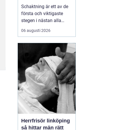
Schaktning är ett av de
första och viktigaste
stegen i nästan alla
bygg- och
06 augusti 2026
anläggningsprojekt. När
hus, vägar,
industribyggnader eller
infrastruktur ska byggas
börjar arbetet i marken.
Schakten avgör hur
stabil konstruktionen blir,
hur lång livslän...
Herrfrisör linköping
så hittar män rätt