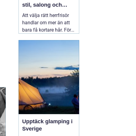
stil, salong och
upplevelse
Att välja rätt herrfrisör
handlar om mer än att
bara få kortare hår. För
många män i Linköping
är frisörbesöket ett
tillfälle att landa, få
professionell rådgivning
och gå därifrån med en
stil som verkligen känns
rätt.
04 augusti 2026
Upptäck glamping i
Sverige