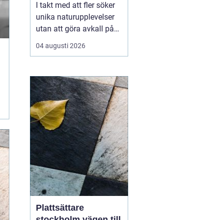
I takt med att fler söker
unika naturupplevelser
utan att göra avkall på
bekvämlighet, har
04 augusti 2026
glamping Sverige blivit
alltmer populärt.
Kombinationen av
glamour och camping
erbjuder resenärer lyxiga
tält mitt i nature...
Plattsättare
stockholm vägen till