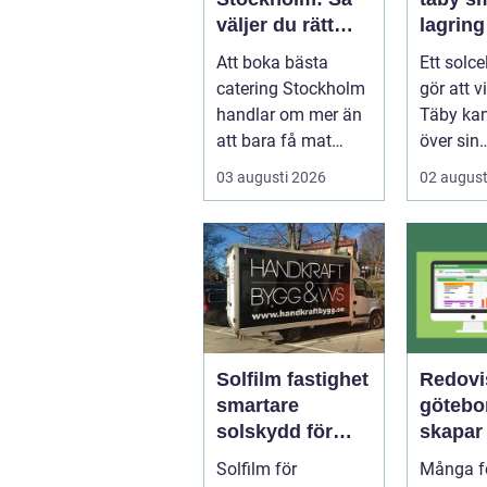
väljer du rätt
lagring
mat till ditt
elkostn
Att boka bästa
Ett solce
evenemang
runt
catering Stockholm
gör att v
handlar om mer än
Täby kan
att bara få mat
över sin
levererad. R&aum...
elförbru
03 augusti 2026
02 august
riktigt. G
Solfilm fastighet
Redovi
smartare
göteborg
solskydd för
skapar 
moderna
bättre 
Solfilm för
Många fö
byggnader
och mer