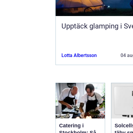
Upptäck glamping i Sv
Lotta Albertsson
04 au
Catering i
Solcell
Stockholm: Så
täby smart