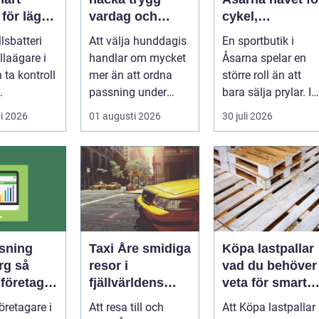
 för lägre
vardag och
cykel,
ader året
aktivt hundliv
längdskidor oc
llsbatteri
Att välja hunddagis
En sportbutik i
nära stan
löpning i södra
illaägare i
handlar om mycket
Åsarna spelar en
jämtland
 ta kontroll
mer än att ordna
större roll än att
passning under
bara sälja prylar. I
kning på
arbetsdagen. För
en by känd för
i 2026
01 augusti 2026
30 juli 2026
en...
många hundäga...
längdskidåkn...
sning
Taxi Åre smidiga
Köpa lastpallar
 så
resor i
vad du behöver
företag
fjällvärldens
veta för smarta
kontroll
hjärta
och hållbara val
retagare i
Att resa till och
Att Köpa lastpallar
 tid