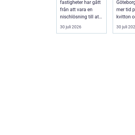
fastigheter har gått
Göteborg
från att vara en
mer tid 
nischlösning till att
kvitton 
bli en självklar del
myndigh
30 juli 2026
30 juli 20
av mode...
på kunder