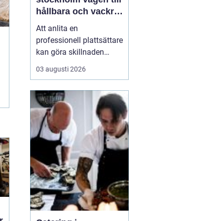
hållbara och vackra
ytor hemma
Att anlita en
professionell plattsättare
kan göra skillnaden
mellan ett rum som bara
03 augusti 2026
fungerar och ett rum
som verkligen håller över
tid både praktiskt och
visuellt. När någon söker
efter
P...