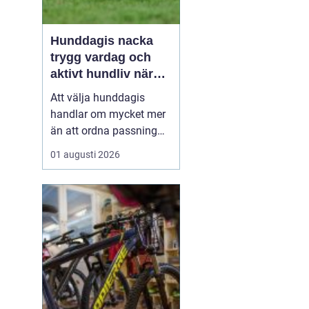
Hunddagis nacka
trygg vardag och
aktivt hundliv nära
stan
Att välja hunddagis
handlar om mycket mer
än att ordna passning
under arbetsdagen. För
01 augusti 2026
många hundägare i
Nacka är dagisplatsen
avgörande för att
vardagen ska fungera
och för att hunden ska
få ett rikt och välmående
liv. Ett bra hunddagis
kombinerar t...