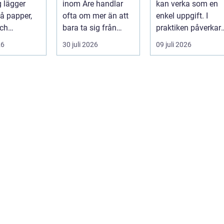
 lägger
inom Åre handlar
kan verka som en
på papper,
ofta om mer än att
enkel uppgift. I
och
bara ta sig från
praktiken påverkar
etskrav än
punkt A till B. Vädret
valet av pall hela
26
30 juli 2026
09 juli 2026
 och ut...
skifta...
flödet ...