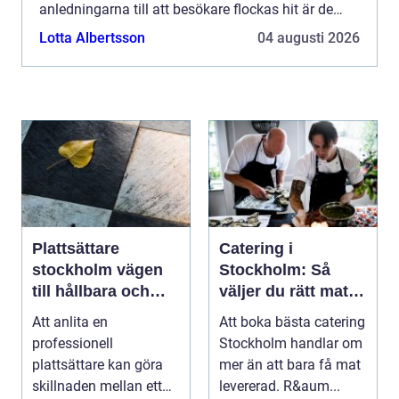
anledningarna till att besökare flockas hit är de
omtalade spahotellen i Dalarna. Denna p&a...
Lotta Albertsson
04 augusti 2026
Plattsättare
Catering i
stockholm vägen
Stockholm: Så
till hållbara och
väljer du rätt mat
vackra ytor hemma
till ditt evenemang
Att anlita en
Att boka bästa catering
professionell
Stockholm handlar om
plattsättare kan göra
mer än att bara få mat
skillnaden mellan ett
levererad. R&aum...