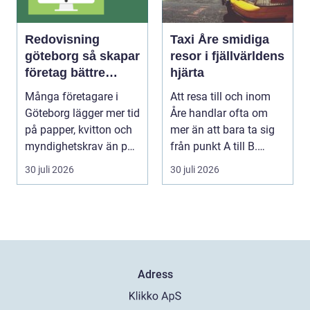
Redovisning
Taxi Åre smidiga
göteborg så skapar
resor i fjällvärldens
företag bättre
hjärta
kontroll och mer
Många företagare i
Att resa till och inom
tid
Göteborg lägger mer tid
Åre handlar ofta om
på papper, kvitton och
mer än att bara ta sig
myndighetskrav än på
från punkt A till B.
kunder och ut...
Vädret skifta...
30 juli 2026
30 juli 2026
Adress