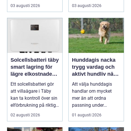
rum som bara fungerar
03 augusti 2026
03 augusti 2026
och et...
Solcellsbatteri täby
Hunddagis nacka
smart lagring för
trygg vardag och
lägre elkostnader
aktivt hundliv nära
året runt
stan
Ett solcellsbatteri gör
Att välja hunddagis
att villaägare i Täby
handlar om mycket
kan ta kontroll över sin
mer än att ordna
elförbrukning på riktigt.
passning under
Gen...
arbetsdagen. För
02 augusti 2026
01 augusti 2026
många hundäga...