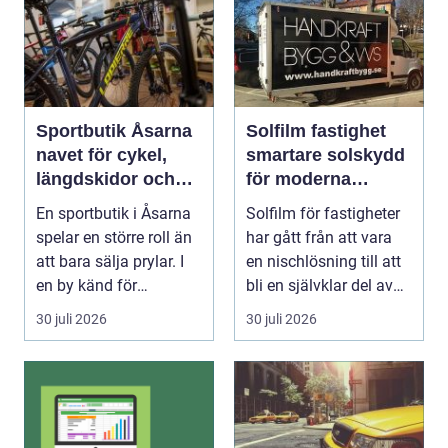
Sportbutik Åsarna
Solfilm fastighet
navet för cykel,
smartare solskydd
längdskidor och
för moderna
löpning i södra
byggnader
En sportbutik i Åsarna
Solfilm för fastigheter
jämtland
spelar en större roll än
har gått från att vara
att bara sälja prylar. I
en nischlösning till att
en by känd för
bli en självklar del av
längdskidåkn...
mode...
30 juli 2026
30 juli 2026