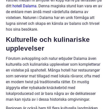
vattnet medan ni avnjuter en kopp kaffe på terrassen på
ditt
hotell Dalarna
. Denna magiska stund kan vara en av
de enklare men ändå mest värdefulla delarna av
vistelsen. Naturen i Dalarna har en unik förmåga att
lugna sinnet och skapa en känsla av balans och trivsel
hos sina besökare.
Kulturelle och kulinariske
upplevelser
Förutom avkoppling och natur erbjuder Dalarna även
kulturella och kulinariska upplevelser som kompletterar
en vistelse på spahotell. Många hotell har restauranger
som serverar mat tillagad med lokala råvaror, ofta med
en modern twist på traditionella rätter. En mustig
älggryta eller nybakade knäckebröd med
lokalproducerad ost är bara några av de delikatesser
man kan njuta av i dessa historiska omgivningar.
Regionen är också hem till flera kulturella landmärken