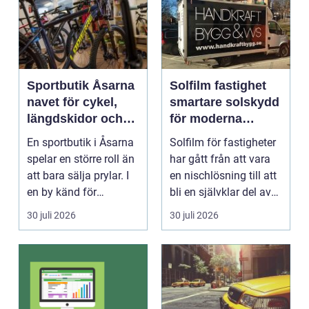
Sportbutik Åsarna
Solfilm fastighet
navet för cykel,
smartare solskydd
längdskidor och
för moderna
löpning i södra
byggnader
En sportbutik i Åsarna
Solfilm för fastigheter
jämtland
spelar en större roll än
har gått från att vara
att bara sälja prylar. I
en nischlösning till att
en by känd för
bli en självklar del av
längdskidåkn...
mode...
30 juli 2026
30 juli 2026