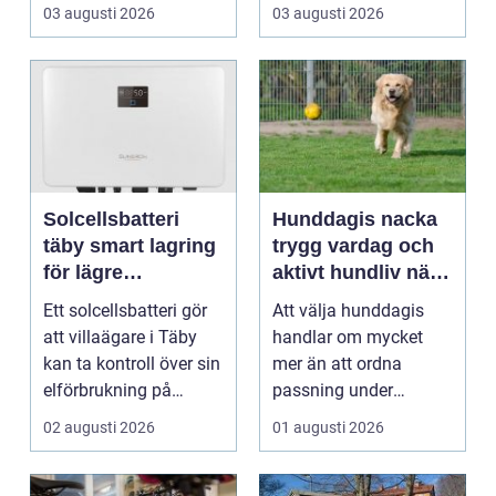
rum som bara fungerar
R&aum...
03 augusti 2026
03 augusti 2026
och et...
Solcellsbatteri
Hunddagis nacka
täby smart lagring
trygg vardag och
för lägre
aktivt hundliv nära
elkostnader året
stan
Ett solcellsbatteri gör
Att välja hunddagis
runt
att villaägare i Täby
handlar om mycket
kan ta kontroll över sin
mer än att ordna
elförbrukning på
passning under
riktigt. Gen...
arbetsdagen. För
02 augusti 2026
01 augusti 2026
många hundäga...