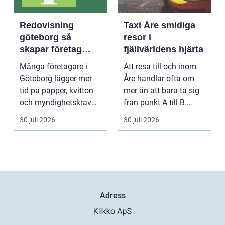
Redovisning
Taxi Åre smidiga
göteborg så
resor i
skapar företag
fjällvärldens hjärta
bättre kontroll och
Många företagare i
Att resa till och inom
mer tid
Göteborg lägger mer
Åre handlar ofta om
tid på papper, kvitton
mer än att bara ta sig
och myndighetskrav
från punkt A till B.
än på kunder och ut...
Vädret skifta...
30 juli 2026
30 juli 2026
Adress