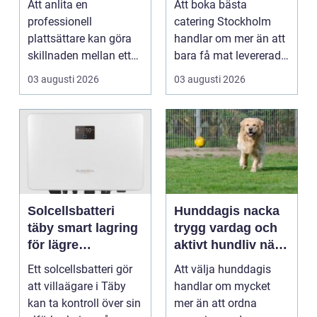
Att anlita en
Att boka bästa
hemma
professionell
catering Stockholm
plattsättare kan göra
handlar om mer än att
skillnaden mellan ett
bara få mat levererad.
rum som bara fungerar
R&aum...
03 augusti 2026
03 augusti 2026
och et...
Solcellsbatteri
Hunddagis nacka
täby smart lagring
trygg vardag och
för lägre
aktivt hundliv nära
elkostnader året
stan
Ett solcellsbatteri gör
Att välja hunddagis
runt
att villaägare i Täby
handlar om mycket
kan ta kontroll över sin
mer än att ordna