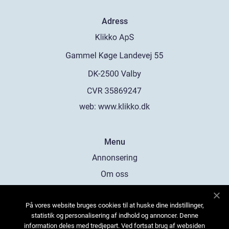
Adress
web:
www.klikko.dk
Menu
Annonsering
Om oss
Cookies
På vores website bruges cookies til at huske dine indstillinger,
Kontakta oss
statistik og personalisering af indhold og annoncer. Denne
Sitemap
information deles med tredjepart. Ved fortsat brug af websiden