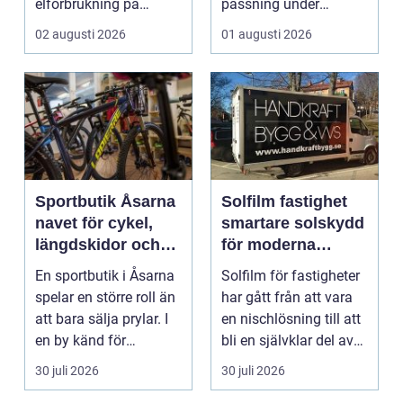
elförbrukning på
passning under
riktigt. Gen...
arbetsdagen. För
02 augusti 2026
01 augusti 2026
många hundäga...
Sportbutik Åsarna
Solfilm fastighet
navet för cykel,
smartare solskydd
längdskidor och
för moderna
löpning i södra
byggnader
En sportbutik i Åsarna
Solfilm för fastigheter
jämtland
spelar en större roll än
har gått från att vara
att bara sälja prylar. I
en nischlösning till att
en by känd för
bli en självklar del av
längdskidåkn...
mode...
30 juli 2026
30 juli 2026