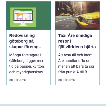
Redovisning
Taxi Åre smidiga
göteborg så
resor i
skapar företag
fjällvärldens hjärta
bättre kontroll och
Många företagare i
Att resa till och inom
mer tid
Göteborg lägger mer
Åre handlar ofta om
tid på papper, kvitton
mer än att bara ta sig
och myndighetskrav
från punkt A till B.
än på kunder och ut...
Vädret skifta...
30 juli 2026
30 juli 2026