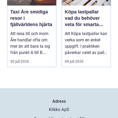
Taxi Åre smidiga
Köpa lastpallar
resor i
vad du behöver
fjällvärldens hjärta
veta för smarta
och hållbara val
Att resa till och inom
Att Köpa lastpallar kan
Åre handlar ofta om
verka som en enkel
mer än att bara ta sig
uppgift. I praktiken
från punkt A till B.
påverkar valet av pall
Vädret skifta...
hela flödet ...
30 juli 2026
09 juli 2026
Adress