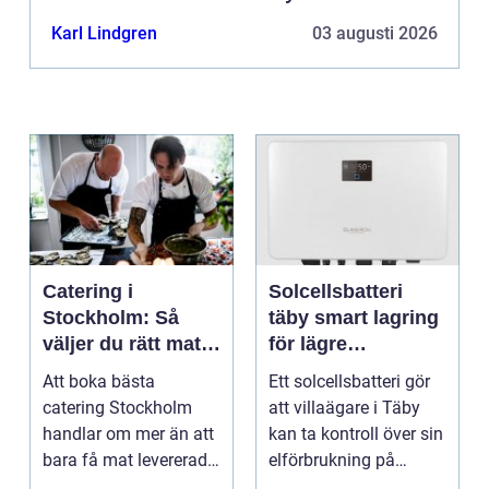
Karl Lindgren
03 augusti 2026
Catering i
Solcellsbatteri
Stockholm: Så
täby smart lagring
väljer du rätt mat
för lägre
till ditt evenemang
elkostnader året
Att boka bästa
Ett solcellsbatteri gör
runt
catering Stockholm
att villaägare i Täby
handlar om mer än att
kan ta kontroll över sin
bara få mat levererad.
elförbrukning på
R&aum...
riktigt. Gen...