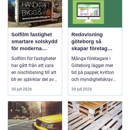
Solfilm fastighet
Redovisning
smartare solskydd
göteborg så
för moderna
skapar företag
byggnader
bättre kontroll och
Solfilm för fastigheter
Många företagare i
mer tid
har gått från att vara
Göteborg lägger mer
en nischlösning till att
tid på papper, kvitton
bli en självklar del av
och myndighetskrav
mode...
än på kunder och ut...
30 juli 2026
30 juli 2026