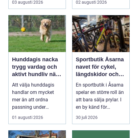
03 augusti 2026
02 augusti 2026
Hunddagis nacka
Sportbutik Åsarna
trygg vardag och
navet för cykel,
aktivt hundliv nära
längdskidor och
stan
löpning i södra
Att välja hunddagis
En sportbutik i Åsarna
jämtland
handlar om mycket
spelar en större roll än
mer än att ordna
att bara sälja prylar. I
passning under
en by känd för
arbetsdagen. För
längdskidåkn...
01 augusti 2026
30 juli 2026
många hundäga...