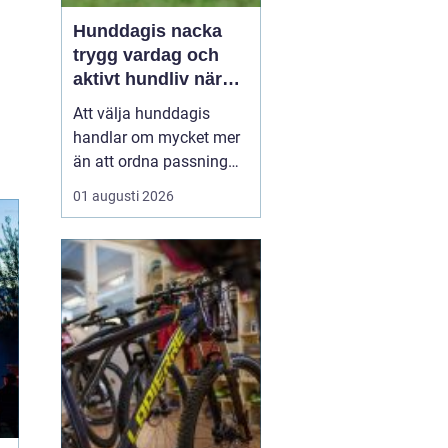
Hunddagis nacka
trygg vardag och
aktivt hundliv nära
stan
Att välja hunddagis
handlar om mycket mer
än att ordna passning
under arbetsdagen. För
01 augusti 2026
många hundägare i
Nacka är dagisplatsen
avgörande för att
vardagen ska fungera
och för att hunden ska
få ett rikt och välmående
liv. Ett bra hunddagis
kombinerar t...