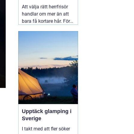
upplevelse
Att välja rätt herrfrisör
handlar om mer än att
bara få kortare hår. För
många män i Linköping
är frisörbesöket ett
tillfälle att landa, få
professionell rådgivning
och gå därifrån med en
stil som verkligen känns
rätt.
04 augusti 2026
Upptäck glamping i
Sverige
I takt med att fler söker