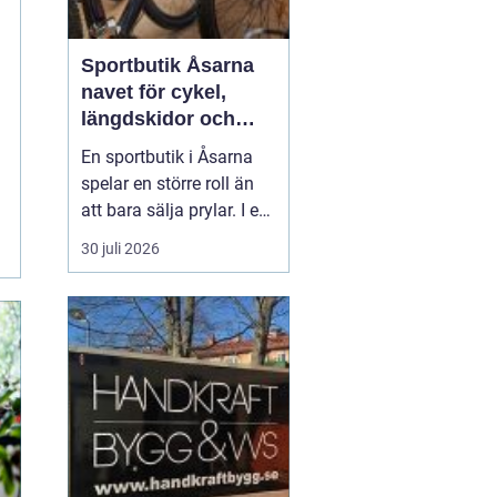
Sportbutik Åsarna
navet för cykel,
längdskidor och
löpning i södra
En sportbutik i Åsarna
jämtland
spelar en större roll än
att bara sälja prylar. I en
by känd för
30 juli 2026
längdskidåkning,
fjällnära natur och mil
av skoter- och cykelleder
blir en bra butik en
samlingspunkt för alla
som gillar att röra på sig.
Här möts elitåkare, var...