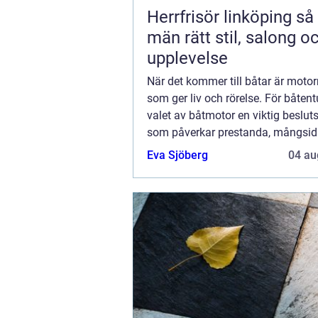
Herrfrisör linköping så hittar
män rätt stil, salong o
upplevelse
När det kommer till båtar är motor
som ger liv och rörelse. För båtent
valet av båtmotor en viktig beslut
som påverkar prestanda, mångsid
njutningen av tid...
Eva Sjöberg
04 au