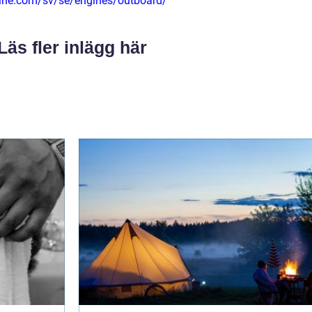
ine.com/sv/se/engines/outboard/
Läs fler inlägg här