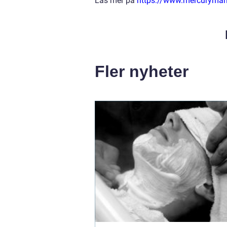
Läs mer på
https://www.mercurymar
Fler nyheter