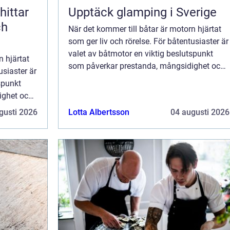
Upptäck glamping i Sverige
ch
När det kommer till båtar är motorn hjärtat
som ger liv och rörelse. För båtentusiaster är
valet av båtmotor en viktig beslutspunkt
n hjärtat
som påverkar prestanda, mångsidighet och
usiaster är
njutningen av tid...
spunkt
ighet och
gusti 2026
Lotta Albertsson
04 augusti 2026