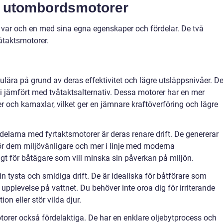
v utombordsmotorer
, var och en med sina egna egenskaper och fördelar. De två
våtaktsmotorer.
pulära på grund av deras effektivitet och lägre utsläppsnivåer. D
 jämfört med tvåtaktsalternativ. Dessa motorer har en mer
r och kamaxlar, vilket ger en jämnare kraftöverföring och lägre
larna med fyrtaktsmotorer är deras renare drift. De genererar
gör dem miljövänligare och mer i linje med moderna
tigt för båtägare som vill minska sin påverkan på miljön.
n tysta och smidiga drift. De är idealiska för båtförare som
pplevelse på vattnet. Du behöver inte oroa dig för irriterande
n eller stör vilda djur.
otorer också fördelaktiga. De har en enklare oljebytprocess och