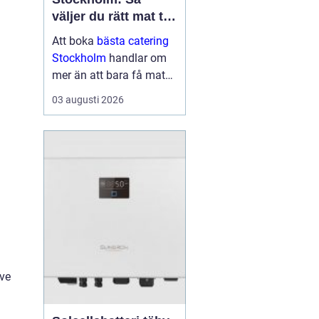
väljer du rätt mat till
ditt evenemang
Att boka
bästa catering
Stockholm
handlar om
mer än att bara få mat
levererad. Rätt meny,
03 augusti 2026
upplägg och service kan
avgöra om kvä...
ive