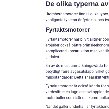
De olika typerna a
Utombordsmotorer finns i olika typer
vanligaste typerna är fyrtakts- och t
Fyrtaktsmotorer
Fyrtaktsmotorer har blivit alltmer po
erbjuder också bättre bränsleekonomi
komplicerad konstruktion med ventile
ljudnivå.
En av de mest anmärkningsvärda förde
betydligt färre avgasutsläpp, vilket 
miljöstandarder. Detta är särskilt vik
Fyrtaktsmotorer är också kända för si
värdesätter en lugn och avkopplande u
motorbuller som stör din kommunikatio
När det gäller underhåll är fyrtaktsm