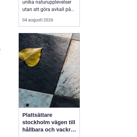
unika naturupplevelser
utan att göra avkall på
bekvämlighet, har
04 augusti 2026
glamping Sverige blivit
alltmer populärt.
Kombinationen av
glamour och camping
e
erbjuder resenärer lyxiga
tält mitt i nature...
Plattsättare
stockholm vägen till
hållbara och vackra