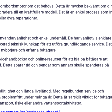
utombordsmotor om det behövs. Detta är mycket bekvämt om di
radera till en kraftfullare modell. Det är en enkel process som i
ler dyra reparationer.
vändarvänlighet och enkel underhåll. De har vanligtvis enklare
ncerad teknisk kunskap för att utföra grundläggande service. Det
de nybörjare och erfarna båtägare.
rvicehandböcker och online-resurser för att hjälpa båtägare att
d. Detta sparar tid och pengar som annars skulle spenderas på
litlighet och långa livslängd. Med regelbunden service och
 problemfritt under många år. Detta är särskilt viktigt för båtäg
ansport, fiske eller andra vattensportaktiviteter.