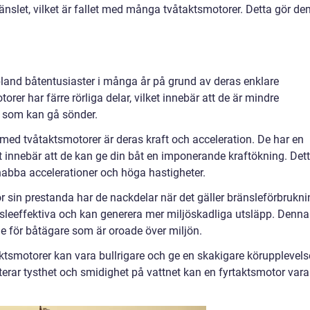
ränslet, vilket är fallet med många tvåtaktsmotorer. Detta gör d
 bland båtentusiaster i många år på grund av deras enklare
orer har färre rörliga delar, vilket innebär att de är mindre
 som kan gå sönder.
ed tvåtaktsmotorer är deras kraft och acceleration. De har en
lket innebär att de kan ge din båt en imponerande kraftökning. Det
 snabba accelerationer och höga hastigheter.
 sin prestanda har de nackdelar när det gäller bränsleförbrukni
sleeffektiva och kan generera mer miljöskadliga utsläpp. Denna
e för båtägare som är oroade över miljön.
aktsmotorer kan vara bullrigare och ge en skakigare körupplevels
terar tysthet och smidighet på vattnet kan en fyrtaktsmotor vara