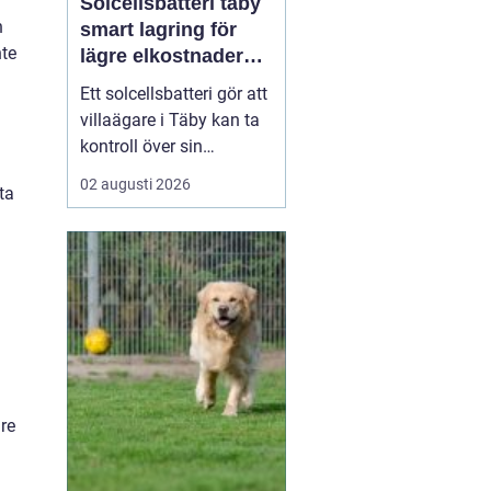
Solcellsbatteri täby
n
smart lagring för
nte
lägre elkostnader
året runt
Ett solcellsbatteri gör att
villaägare i Täby kan ta
kontroll över sin
elförbrukning på riktigt.
02 augusti 2026
ta
Genom att lagra billig
eller egenproducerad el
och använda den när
elpriserna stiger, går det
att sänka kostnaderna,
kapa effekttoppar och
bli mindre kän...
are