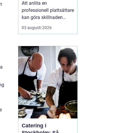
ytor hemma
Att anlita en
em
professionell plattsättare
kan göra skillnaden
mellan ett rum som bara
03 augusti 2026
fungerar och ett rum
som verkligen håller över
tid både praktiskt och
visuellt. När någon söker
efter
P...
ta
ng
e
Catering i
Stockholm: Så