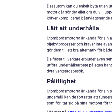
Dessutom kan du enkelt byta ut en 
motor går sönder eller om du vill uppg
kräver komplicerad båtavlägsnande el
Lätt att underhålla
Utombordsmotorer är kända för sin an
oljebytprocesser och kräver inte ava
gör dem till ett bra alternativ för bå
De flesta tillverkare erbjuder även se
utföra underhållsarbete på egen han
dyra verkstadsbesök.
Pålitlighet
Utombordsmotorer är kända för sin på
underhåll kan de fortsätta att fungera
som förlitar sig på sina motorer för tr