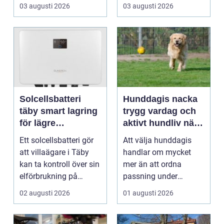
rum som bara fungerar
R&aum...
03 augusti 2026
03 augusti 2026
och et...
Solcellsbatteri
Hunddagis nacka
täby smart lagring
trygg vardag och
för lägre
aktivt hundliv nära
elkostnader året
stan
Ett solcellsbatteri gör
Att välja hunddagis
runt
att villaägare i Täby
handlar om mycket
kan ta kontroll över sin
mer än att ordna
elförbrukning på
passning under
riktigt. Gen...
arbetsdagen. För
02 augusti 2026
01 augusti 2026
många hundäga...