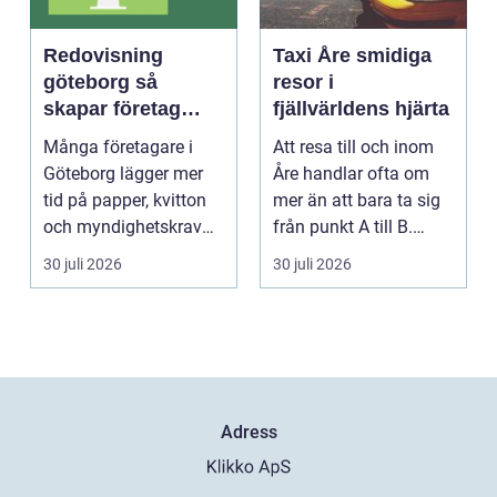
Redovisning
Taxi Åre smidiga
göteborg så
resor i
skapar företag
fjällvärldens hjärta
bättre kontroll och
Många företagare i
Att resa till och inom
mer tid
Göteborg lägger mer
Åre handlar ofta om
tid på papper, kvitton
mer än att bara ta sig
och myndighetskrav
från punkt A till B.
än på kunder och ut...
Vädret skifta...
30 juli 2026
30 juli 2026
Adress