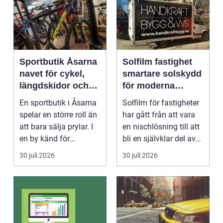
Sportbutik Åsarna
Solfilm fastighet
navet för cykel,
smartare solskydd
längdskidor och
för moderna
löpning i södra
byggnader
En sportbutik i Åsarna
Solfilm för fastigheter
jämtland
spelar en större roll än
har gått från att vara
att bara sälja prylar. I
en nischlösning till att
en by känd för
bli en självklar del av
längdskidåkn...
mode...
30 juli 2026
30 juli 2026