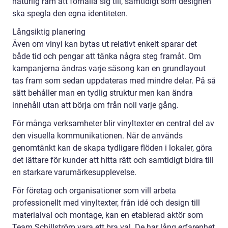
naturlig ram att förhålla sig till, samtidigt som designen
ska spegla den egna identiteten.
Långsiktig planering
Även om vinyl kan bytas ut relativt enkelt sparar det
både tid och pengar att tänka några steg framåt. Om
kampanjerna ändras varje säsong kan en grundlayout
tas fram som sedan uppdateras med mindre delar. På så
sätt behåller man en tydlig struktur men kan ändra
innehåll utan att börja om från noll varje gång.
För många verksamheter blir vinyltexter en central del av
den visuella kommunikationen. När de används
genomtänkt kan de skapa tydligare flöden i lokaler, göra
det lättare för kunder att hitta rätt och samtidigt bidra till
en starkare varumärkesupplevelse.
För företag och organisationer som vill arbeta
professionellt med vinyltexter, från idé och design till
materialval och montage, kan en etablerad aktör som
Team Schillström vara ett bra val. De har lång erfarenhet