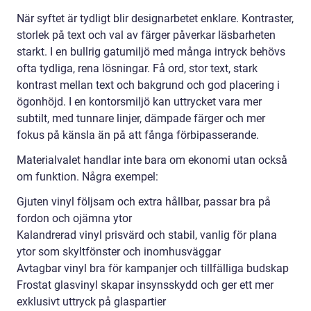
När syftet är tydligt blir designarbetet enklare. Kontraster,
storlek på text och val av färger påverkar läsbarheten
starkt. I en bullrig gatumiljö med många intryck behövs
ofta tydliga, rena lösningar. Få ord, stor text, stark
kontrast mellan text och bakgrund och god placering i
ögonhöjd. I en kontorsmiljö kan uttrycket vara mer
subtilt, med tunnare linjer, dämpade färger och mer
fokus på känsla än på att fånga förbipasserande.
Materialvalet handlar inte bara om ekonomi utan också
om funktion. Några exempel:
Gjuten vinyl följsam och extra hållbar, passar bra på
fordon och ojämna ytor
Kalandrerad vinyl prisvärd och stabil, vanlig för plana
ytor som skyltfönster och inomhusväggar
Avtagbar vinyl bra för kampanjer och tillfälliga budskap
Frostat glasvinyl skapar insynsskydd och ger ett mer
exklusivt uttryck på glaspartier