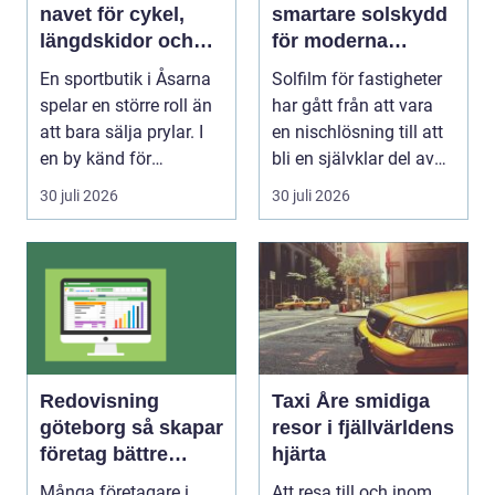
navet för cykel,
smartare solskydd
längdskidor och
för moderna
löpning i södra
byggnader
En sportbutik i Åsarna
Solfilm för fastigheter
jämtland
spelar en större roll än
har gått från att vara
att bara sälja prylar. I
en nischlösning till att
en by känd för
bli en självklar del av
längdskidåkn...
mode...
30 juli 2026
30 juli 2026
Redovisning
Taxi Åre smidiga
göteborg så skapar
resor i fjällvärldens
företag bättre
hjärta
kontroll och mer
Många företagare i
Att resa till och inom