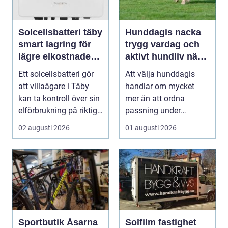
Solcellsbatteri täby
Hunddagis nacka
smart lagring för
trygg vardag och
lägre elkostnader
aktivt hundliv nära
året runt
stan
Ett solcellsbatteri gör
Att välja hunddagis
att villaägare i Täby
handlar om mycket
kan ta kontroll över sin
mer än att ordna
elförbrukning på riktigt.
passning under
Gen...
arbetsdagen. För
02 augusti 2026
01 augusti 2026
många hundäga...
Sportbutik Åsarna
Solfilm fastighet