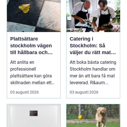
Plattsättare
Catering i
stockholm vägen
Stockholm: Så
till hållbara och
väljer du rätt mat
vackra ytor hemma
till ditt evenemang
Att anlita en
Att boka bästa catering
professionell
Stockholm handlar om
plattsättare kan göra
mer än att bara få mat
skillnaden mellan ett
levererad. R&aum...
rum som bara fungerar
03 augusti 2026
03 augusti 2026
och et...