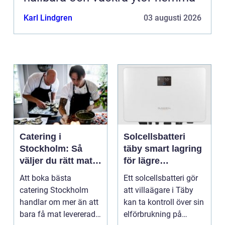
Karl Lindgren
03 augusti 2026
Catering i
Solcellsbatteri
Stockholm: Så
täby smart lagring
väljer du rätt mat
för lägre
till ditt evenemang
elkostnader året
Att boka bästa
Ett solcellsbatteri gör
runt
catering Stockholm
att villaägare i Täby
handlar om mer än att
kan ta kontroll över sin
bara få mat levererad.
elförbrukning på