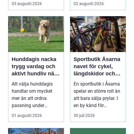
R&aum...
riktigt. Gen...
03 augusti 2026
02 augusti 2026
Hunddagis nacka
Sportbutik Åsarna
trygg vardag och
navet för cykel,
aktivt hundliv nära
längdskidor och
stan
löpning i södra
Att välja hunddagis
En sportbutik i Åsarna
jämtland
handlar om mycket
spelar en större roll än
mer än att ordna
att bara sälja prylar. I
passning under
en by känd för
arbetsdagen. För
längdskidåkn...
01 augusti 2026
30 juli 2026
många hundäga...