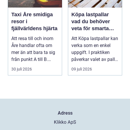
Taxi Åre smidiga
Köpa lastpallar
resor i
vad du behöver
fjällvärldens hjärta
veta för smarta
och hållbara val
Att resa till och inom
Att Köpa lastpallar kan
Åre handlar ofta om
verka som en enkel
mer än att bara ta sig
uppgift. I praktiken
från punkt A till B.
påverkar valet av pall
Vädret skifta...
hela flödet ...
30 juli 2026
09 juli 2026
Adress