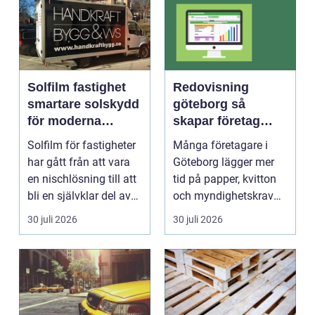
Solfilm fastighet
Redovisning
smartare solskydd
göteborg så
för moderna
skapar företag
byggnader
bättre kontroll och
Solfilm för fastigheter
Många företagare i
mer tid
har gått från att vara
Göteborg lägger mer
en nischlösning till att
tid på papper, kvitton
bli en självklar del av
och myndighetskrav
mode...
än på kunder och ut...
30 juli 2026
30 juli 2026