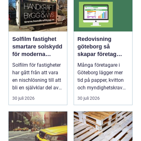
Solfilm fastighet
Redovisning
smartare solskydd
göteborg så
för moderna
skapar företag
byggnader
bättre kontroll och
Solfilm för fastigheter
Många företagare i
mer tid
har gått från att vara
Göteborg lägger mer
en nischlösning till att
tid på papper, kvitton
bli en självklar del av
och myndighetskrav
mode...
än på kunder och ut...
30 juli 2026
30 juli 2026