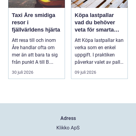
Taxi Åre smidiga
Köpa lastpallar
resor i
vad du behöver
fjällvärldens hjärta
veta för smarta
och hållbara val
Att resa till och inom
Att Köpa lastpallar kan
Åre handlar ofta om
verka som en enkel
mer än att bara ta sig
uppgift. I praktiken
från punkt A till B.
påverkar valet av pall
Vädret skifta...
hela flödet ...
30 juli 2026
09 juli 2026
Adress