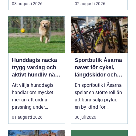
R&aum...
riktigt. Gen...
03 augusti 2026
02 augusti 2026
Hunddagis nacka
Sportbutik Åsarna
trygg vardag och
navet för cykel,
aktivt hundliv nära
längdskidor och
stan
löpning i södra
Att välja hunddagis
En sportbutik i Åsarna
jämtland
handlar om mycket
spelar en större roll än
mer än att ordna
att bara sälja prylar. I
passning under
en by känd för
arbetsdagen. För
längdskidåkn...
01 augusti 2026
30 juli 2026
många hundäga...