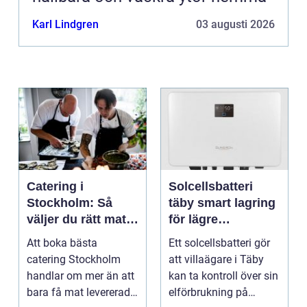
Karl Lindgren
03 augusti 2026
Catering i
Solcellsbatteri
Stockholm: Så
täby smart lagring
väljer du rätt mat
för lägre
till ditt evenemang
elkostnader året
Att boka bästa
Ett solcellsbatteri gör
runt
catering Stockholm
att villaägare i Täby
handlar om mer än att
kan ta kontroll över sin
bara få mat levererad.
elförbrukning på