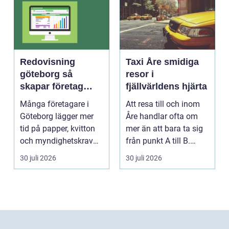
Redovisning
Taxi Åre smidiga
göteborg så
resor i
skapar företag
fjällvärldens hjärta
bättre kontroll och
Många företagare i
Att resa till och inom
mer tid
Göteborg lägger mer
Åre handlar ofta om
tid på papper, kvitton
mer än att bara ta sig
och myndighetskrav
från punkt A till B.
än på kunder och ut...
Vädret skifta...
30 juli 2026
30 juli 2026