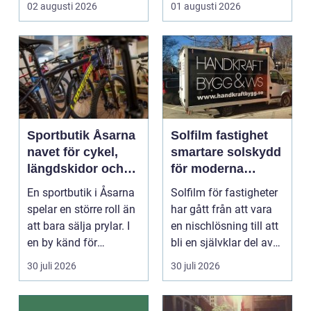
02 augusti 2026
01 augusti 2026
många hundäga...
Sportbutik Åsarna
Solfilm fastighet
navet för cykel,
smartare solskydd
längdskidor och
för moderna
löpning i södra
byggnader
En sportbutik i Åsarna
Solfilm för fastigheter
jämtland
spelar en större roll än
har gått från att vara
att bara sälja prylar. I
en nischlösning till att
en by känd för
bli en självklar del av
längdskidåkn...
mode...
30 juli 2026
30 juli 2026