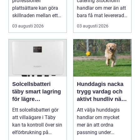
professionell
catering Stockholm
plattsättare kan göra
handlar om mer än att
skillnaden mellan ett
bara få mat levererad.
rum som bara fungerar
R&aum...
03 augusti 2026
03 augusti 2026
och et...
Solcellsbatteri
Hunddagis nacka
täby smart lagring
trygg vardag och
för lägre
aktivt hundliv nära
elkostnader året
stan
Ett solcellsbatteri gör
Att välja hunddagis
runt
att villaägare i Täby
handlar om mycket
kan ta kontroll över sin
mer än att ordna
elförbrukning på
passning under
riktigt. Gen...
arbetsdagen. För