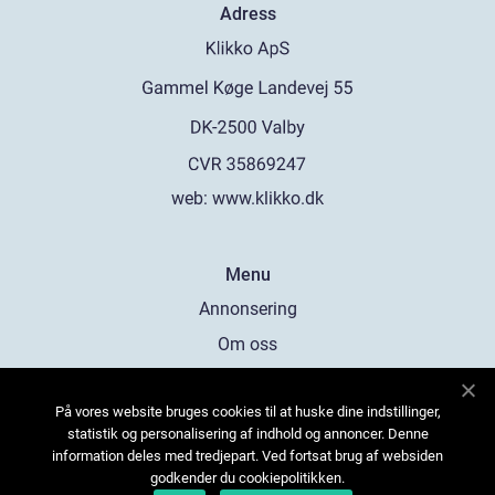
Adress
web:
www.klikko.dk
Menu
Annonsering
Om oss
Cookies
På vores website bruges cookies til at huske dine indstillinger,
Kontakta oss
statistik og personalisering af indhold og annoncer. Denne
Sitemap
information deles med tredjepart. Ved fortsat brug af websiden
godkender du cookiepolitikken.