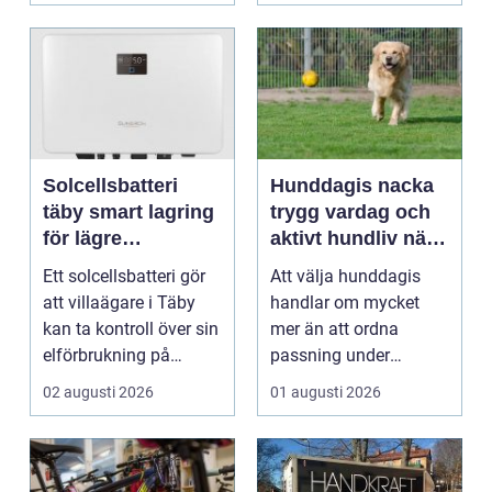
Solcellsbatteri
Hunddagis nacka
täby smart lagring
trygg vardag och
för lägre
aktivt hundliv nära
elkostnader året
stan
Ett solcellsbatteri gör
Att välja hunddagis
runt
att villaägare i Täby
handlar om mycket
kan ta kontroll över sin
mer än att ordna
elförbrukning på
passning under
riktigt. Gen...
arbetsdagen. För
02 augusti 2026
01 augusti 2026
många hundäga...