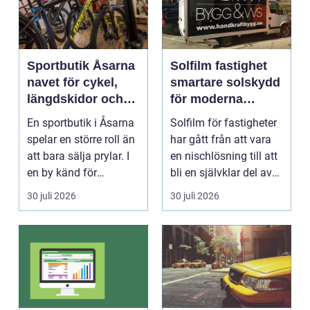
Sportbutik Åsarna
Solfilm fastighet
navet för cykel,
smartare solskydd
längdskidor och
för moderna
löpning i södra
byggnader
En sportbutik i Åsarna
Solfilm för fastigheter
jämtland
spelar en större roll än
har gått från att vara
att bara sälja prylar. I
en nischlösning till att
en by känd för
bli en självklar del av
längdskidåkn...
mode...
30 juli 2026
30 juli 2026