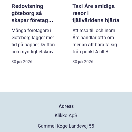
Redovisning
Taxi Åre smidiga
göteborg så
resor i
skapar företag
fjällvärldens hjärta
bättre kontroll och
Många företagare i
Att resa till och inom
mer tid
Göteborg lägger mer
Åre handlar ofta om
tid på papper, kvitton
mer än att bara ta sig
och myndighetskrav
från punkt A till B.
än på kunder och ut...
Vädret skifta...
30 juli 2026
30 juli 2026
Adress