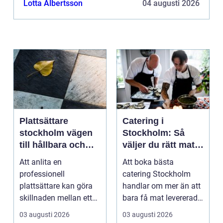
Lotta Albertsson
04 augusti 2026
Plattsättare
Catering i
stockholm vägen
Stockholm: Så
till hållbara och
väljer du rätt mat
vackra ytor
till ditt evenemang
Att anlita en
Att boka bästa
hemma
professionell
catering Stockholm
plattsättare kan göra
handlar om mer än att
skillnaden mellan ett
bara få mat levererad.
rum som bara fungerar
R&aum...
03 augusti 2026
03 augusti 2026
och et...